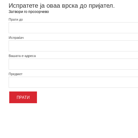
Испратете ја оваа врска до пријател.
Затвори го прозорчево
Прати до
Испраќач
Вашата е-адреса
Предмет
ПРАТИ