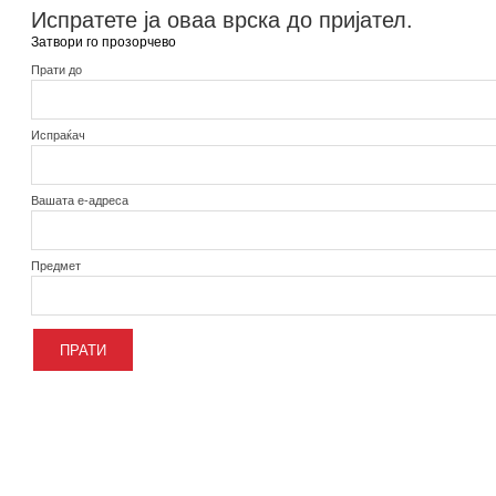
Испратете ја оваа врска до пријател.
Затвори го прозорчево
Прати до
Испраќач
Вашата е-адреса
Предмет
ПРАТИ