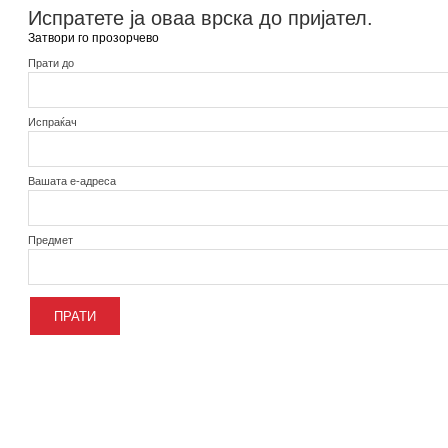
Испратете ја оваа врска до пријател.
Затвори го прозорчево
Прати до
Испраќач
Вашата е-адреса
Предмет
ПРАТИ