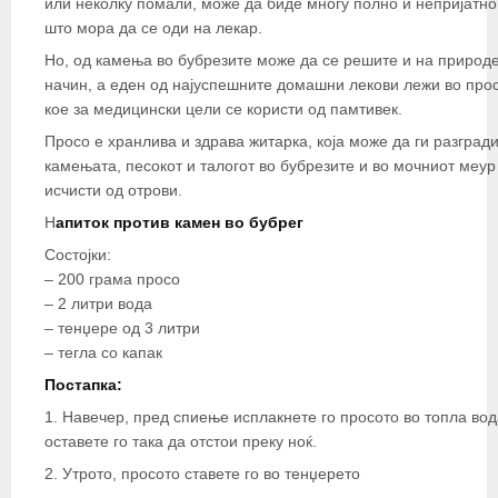
или неколку помали, може да биде многу полно и непријатно,
што мора да се оди на лекар.
Но, од камења во бубрезите може да се решите и на природ
начин, а еден од најуспешните домашни лекови лежи во прос
кое за медицински цели се користи од памтивек.
Просо е хранлива и здрава житарка, која може да ги разград
камењата, песокот и талогот во бубрезите и во мочниот меур 
исчисти од отрови.
Н
апиток против камен во бубрег
Состојки:
– 200 грама просо
– 2 литри вода
– тенџере од 3 литри
– тегла со капак
Постапка:
1. Навечер, пред спиење исплакнете го просото во топла вод
оставете го така да отстои преку ноќ.
2. Утрото, просото ставете го во тенџерето