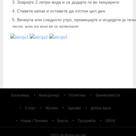
3. Зовријте 2 литри вода и се додајте ги во тенџерето
4. Ставете капак и оставете да отстои цел ден.
5. Вечерта или следното утро, промешајте и исцедете ја течн
тегла, која на крај ќе ја затворите.
6. Течноста пијте ја секој ден 10 до 15 дена во неограничени
количини (барем една чаша на ден).
Совет плус:
Не го фрлајте просото, бидејќи е многу здраво и хранливо. В
чаша просо и 3 чаши вода околу 15 минути (како гриз, овес и
ориз) и јадете го за појадок како каша со мед и суво овошје и
рендано чоколадо.
Економија
Македонија
Политика
Занимливости
Спорт
Музика
Здравје
Добра кујна
Наука / Техника
Берза
Продажба
GRA4
2015 @ Biznis.eu.mk