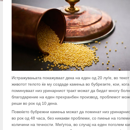
Истражувањата покажуваат дека на еден од 20 луѓе, во текот
животот телото ќе му создаде камења во бубрезите, кои, кога
поминуваат низ уринарниот тракт можат да бидат многу болн
благодарение на еден прехранбен производ, проблемот мож
реши во рок од 10 дена.
Повеќето бубрежни камења можат да поминат низ уринарнио
во рок од 48 часа, без никакви проблеми, со пиење на голем
количини на течности. Меѓутоа, во случај на еден поголем к