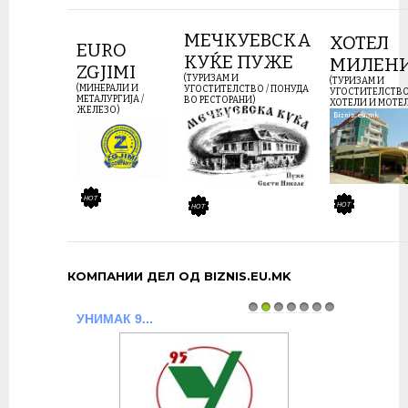
МЕЧКУЕВСКА
ХОТЕЛ
EURO
КУЌЕ ПУЖЕ
МИЛЕН
ZGJIMI
(ТУРИЗАМ И
(ТУРИЗАМ И
(МИНЕРАЛИ И
УГОСТИТЕЛСТВО / ПОНУДА
УГОСТИТЕЛСТВО
МЕТАЛУРГИЈА /
ВО РЕСТОРАНИ)
ХОТЕЛИ И МОТЕ
ЖЕЛЕЗО)
КОМПАНИИ ДЕЛ ОД BIZNIS.EU.MK
УНИМАК 9...
1
2
3
4
5
6
7