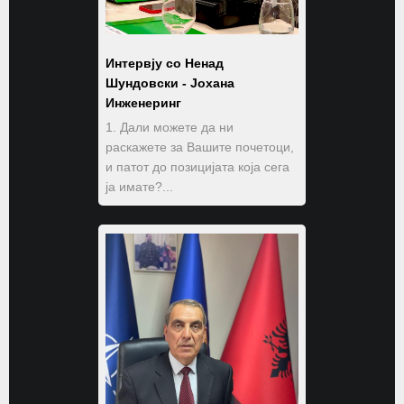
Интервју со Ненад
Шундовски - Јохана
Инженеринг
1. Дали можете да ни
раскажете за Вашите почетоци,
и патот до позицијата која сега
ја имате?...