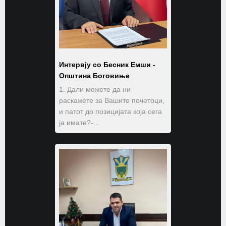
Интервју со Бесник Емши -
Општина Боговиње
1. Дали можете да ни
раскажете за Вашите почетоци,
и патот до позицијата која сега
ја имате?-...