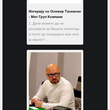
Интервју со Оливер Тасевски
- Мит Груп Компани
1. Дали можете да ни
раскажете за Вашите почетоци,
и патот до позицијата која сега
ја имате?-...