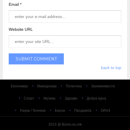
Email *
Website URL
back to top
Економија
Македонија
Политика
Занимливости
Спорт
Музика
Здравје
Добра кујна
Наука / Техника
Берза
Продажба
GRA4
2015 @ Biznis.eu.mk