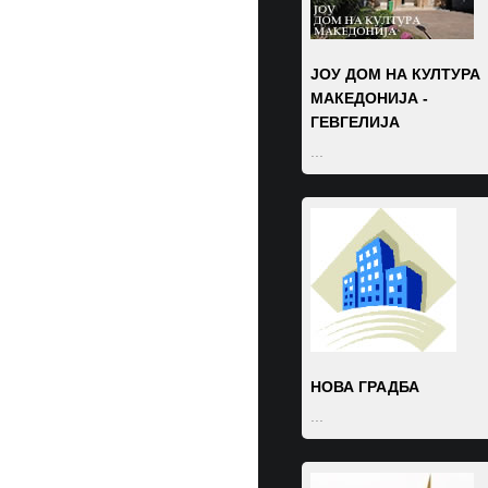
ЈОУ ДОМ НА КУЛТУРА
МАКЕДОНИЈА -
ГЕВГЕЛИЈА
...
Колид Фудс
...
НОВА ГРАДБА
...
Семеринг- Мг
...