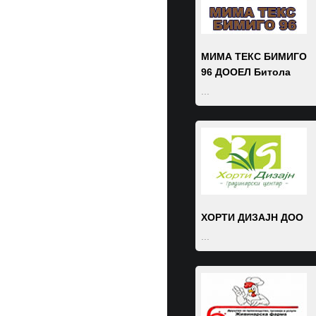
ТУРНОВСКИ
...
МИМА ТЕКС БИМИГО
96 ДООЕЛ Битола
...
НОВА ШПЕД ДОО
...
ХОРТИ ДИЗАЈН ДОО
...
А И Б ГЛОБАЛ