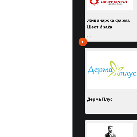
ЛОГИСТИКС
...
Живинарска фарма
Шест браќа
...
Даниво ДООЕЛ
...
Дерма Плус
...
АЗУРНОСТ КОНСАЛТ