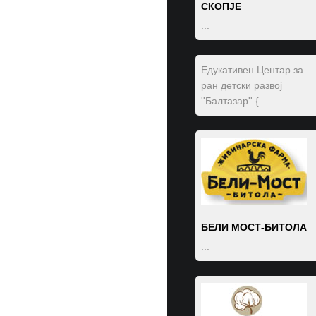
Бурназ“
СКОПЈЕ
...
...
Едукативен Центар за
ран детски развој
''Балтазар'' {...
МИ ТРАНС ДООЕЛ
с.Велешта Струга
...
БЕЛИ МОСТ-БИТОЛА
...
ОУ МАНУШ