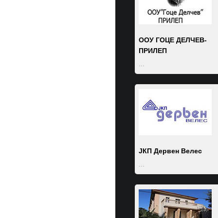
ДООЕЛ
...
ООУ ГОЦЕ ДЕЛЧЕВ-
ПРИЛЕП
...
Зоки-инженеринг
...
ЈКП Дервен Велес
...
Општина Гостивар
...