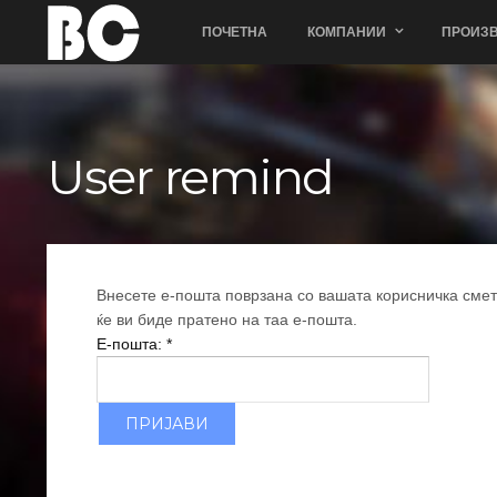
ПОЧЕТНА
КОМПАНИИ
ПРОИЗВ
User remind
Внесете е-пошта поврзана со вашата корисничка смет
ќе ви биде пратено на таа е-пошта.
Е-пошта:
*
ПРИЈАВИ