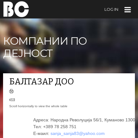
LOG IN
КОМПАНИИ ПО
ДЕЈНОСТ
БАЛТАЗАР ДОО
Адреса: Народна Револуција 56/1, Куманово 1300
Тел: +389 78 258 751
Е-маил:
sanja_sanja83@yahoo.com