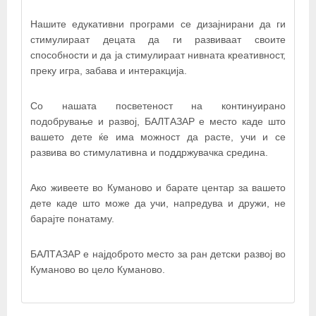
−
Нашите едукативни програми се дизајнирани да ги
стимулираат децата да ги развиваат своите
способности и да ја стимулираат нивната креативност,
×
БАЛТАЗАР ДОО
преку игра, забава и интеракција.
Со нашата посветеност на континуирано
подобрување и развој, БАЛТАЗАР е место каде што
вашето дете ќе има можност да расте, учи и се
развива во стимулативна и поддржувачка средина.
Ако живеете во Куманово и барате центар за вашето
дете каде што може да учи, напредува и дружи, не
барајте понатаму.
БАЛТАЗАР е најдоброто место за ран детски развој во
© OpenStreetMap contributors
Куманово во цело Куманово.