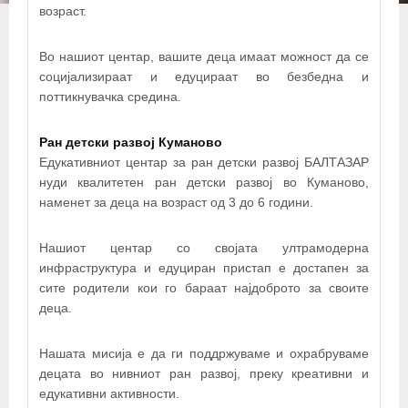
возраст.
Во нашиот центар, вашите деца имаат можност да се
социјализираат и едуцираат во безбедна и
поттикнувачка средина.
Ран детски развој Куманово
Едукативниот центар за ран детски развој БАЛТАЗАР
нуди квалитетен ран детски развој во Куманово,
наменет за деца на возраст од 3 до 6 години.
Нашиот центар со својата ултрамодерна
инфраструктура и едуциран пристап е достапен за
сите родители кои го бараат најдоброто за своите
деца.
Нашата мисија е да ги поддржуваме и охрабруваме
децата во нивниот ран развој, преку креативни и
едукативни активности.
+