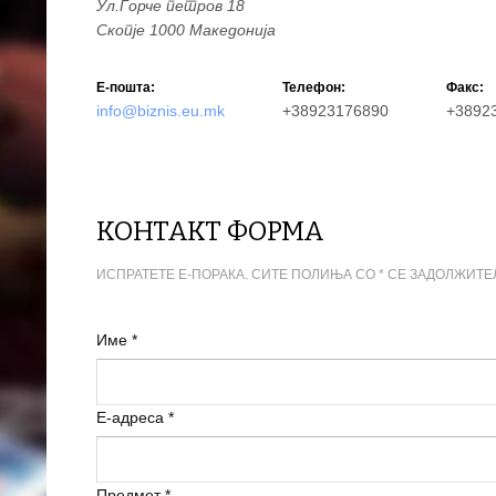
Ул.Ѓорче петров 18
Скопје
1000
Македонија
Е-пошта:
Телефон:
Факс:
info@biznis.eu.mk
+38923176890
+3892
КОНТАКТ ФОРМА
ИСПРАТЕТЕ Е-ПОРАКА. СИТЕ ПОЛИЊА СО * СЕ ЗАДОЛЖИТЕ
Име
*
E-адреса
*
Предмет
*