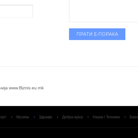
ПРАТИ Е-ПОРАКА
нија www.Biznis.eu.mk
орт
Музика
Здравје
Добра кујна
Наука / Техника
Бер