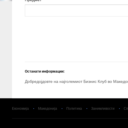
Останати информации:
Добредојдовте на најголемиот Бизнис Клуб во Македо
Економија
Македонија
Политика
Занимливости
Сп