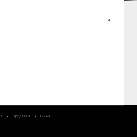
за
Продажба
GRA4