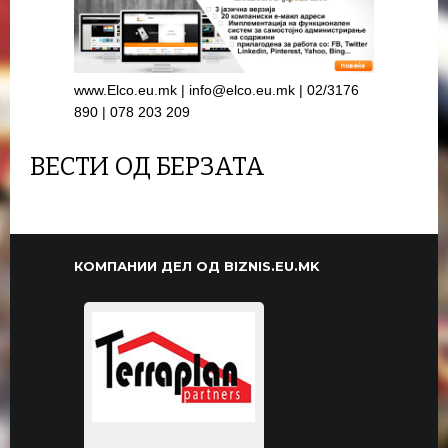
www.Elco.eu.mk | info@elco.eu.mk | 02/3176
890 | 078 203 209
ВЕСТИ ОД БЕРЗАТА
КОМПАНИИ ДЕЛ ОД BIZNIS.EU.MK
Едукативен Центар за
ран детски развој
''Балтазар'' {...
 НА
ТОНКО-СР ДООЕЛ
ЕЛМОТЕРМ Коста
МАСОН ДООЕЛ
ЈОУДГ БРЕШИА
ООУ КЛИМЕНТ
Општина Карпош