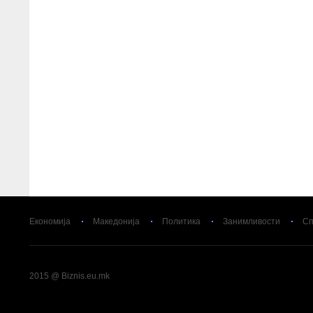
Економија
Македонија
Политика
Занимливости
Сп
2015 @ Biznis.eu.mk