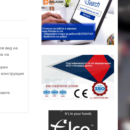
ов вид на
жа на
ерен
 конструкции
овите
ap contributors