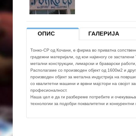
ОПИС
ГАЛЕРИЈА
Тонко-СР од Кочани, е фирма во приватна сопствено
градежни материјали, од кои најмногу се застапени 
метални конструкции, лимарски и браварски работи,
Располагаме со производен објект од 1600м2 и друг
производен објект за метална индустрија на површи
со квалитетни машини и врвни мајстори на својот з
професионалност.
Наша цел е да ги разбереме потребите и очекувањат
технологии за подобри поквалитетни и конкурентни 