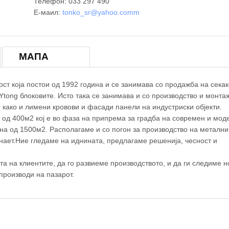
Телефон: 033 297 490
Е-маил:
tonko_sr@yahoo.com
m
×
ТОНКО-СР ДООЕЛ
МАПА
ст која постои од 1992 година и се занимава со продажба на секак
Ytong блоковите. Исто така се занимава и со производство и монта
 како и лимени кровови и фасади панели на индустриски објекти.
 од 400м2 кој е во фаза на припрема за градба на современ и мод
на од 1500м2. Располагаме и со погон за производство на метални
анает.Ние гледаме на иднината, предлагаме решенија, чесност и
а на клиентите, да го развиеме производството, и да ги следиме н
© OpenStreetM
производи на пазарот.