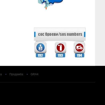
за
Продажба
GRA4