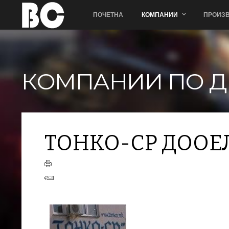
ПОЧЕТНА
КОМПАНИИ
ПРОИЗВ
КОМПАНИИ ПО Д
ТОНКО-СР ДООЕ
+
−