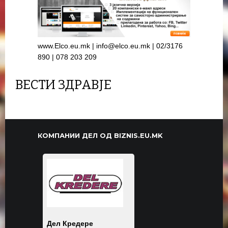
www.Elco.eu.mk | info@elco.eu.mk | 02/3176
890 | 078 203 209
ВЕСТИ ЗДРАВЈЕ
КОМПАНИИ ДЕЛ ОД BIZNIS.EU.MK
Дел Кредере
Биохемија лаб
БЕЛИ МОСТ-БИТОЛА
ЈП
ЛАБОД МАК ДОО