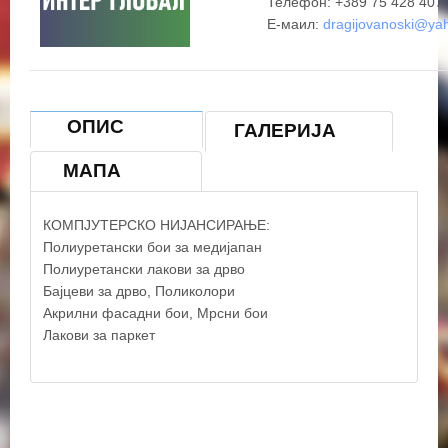
Телефон: +389 75 428 407
Е-маил:
dragijovanoski@ya
×
ИНТЕР ГЛОБАЛ
ОПИС
ГАЛЕРИЈА
МАПА
КОМПЈУТЕРСКО НИЈАНСИРАЊЕ:
Полиуретански бои за медијапан
Полиуретански лакови за дрво
Бајцеви за дрво, Поликолори
Акрилни фасадни бои, Мрсни бои
© OpenStreetMap contributors
Лакови за паркет