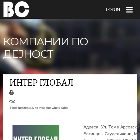
LOG IN
КОМПАНИИ ПО
ДЕЈНОСТ
ИНТЕР ГЛОБАЛ
+
Адреса: Ул. Томе Арсовски
−
Батинци - Студеничани, М