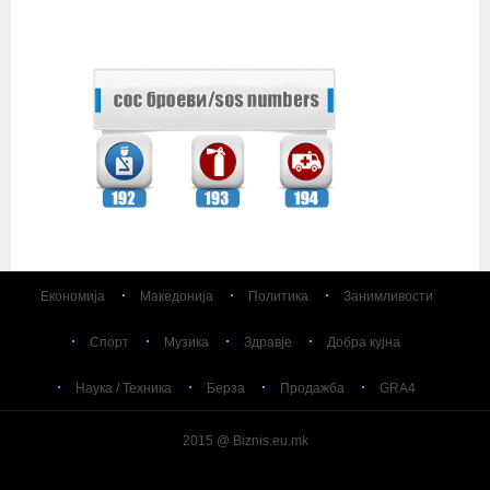
Економија
Македонија
Политика
Занимливости
Спорт
Музика
Здравје
Добра кујна
Наука / Техника
Берза
Продажба
GRA4
2015 @ Biznis.eu.mk