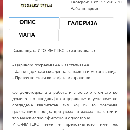
Телефон: +389 47 268 720; +3
Работно време:
Пон - Пет 08:30 - 16:30
ОПИС
ГАЛЕРИЈА
МАПА
Компанијата ИГО-ИМПЕКС се занимава со:
- Царинско посредување и застапување
- Јавни царински складишта за возила и механизација
- Превоз на стоки во земјата и странство
Со долгогодишната работа и знаењето стекнато во
доменот на шпедицијата и царинењето, успеавме да
создадеме квалитетен тим кој Ви го олеснува
целокупниот процес при увозот и извозот на стоки и
тоа максимално ефикасно и едноставно.
ИГО-ИМПЕКС веќе е препознатлово име на