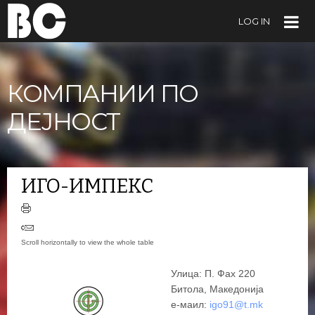
LOG IN
КОМПАНИИ ПО
ДЕЈНОСТ
ИГО-ИМПЕКС
Улица: П. Фах 220
Битола, Македонија
е-маил:
igo91@t.mk