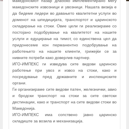
македонскиот пазар длабоко имплементирано меѓу
македонските извозници и увозници. Нашата визија е
да бидеме лидери во давањето квалитетни услуги во
доменот на шпедицијата, транспортот и царинското
складирање на стоки. Овие цели ги реализираме со
постојано подобрување на квалитетот на нашите
услуги и едуцирање на тимот, со единствена цел да
+
придонесеме кон перманентно подобрување на
работењето на нашите клиенти, грижејќи се за
−
нивните потреби како доверлив партнер.
ИГО-ИМПЕКС ги изведува сите видови царинско
×
работење при увоз и извоз на стоки, како и
ИГО-ИМПЕКС
посредување пред државните и инспекциските
органи.
Ги организираме сите видови патен, железнички, авио
и бродски транспорт на стоки за сите светски
дестинации, како и транспорт на сите видови стоки во
Македонија.
ИГО-ИМПЕКС има сопствено јавно царинско
складиште за возила и механизација.