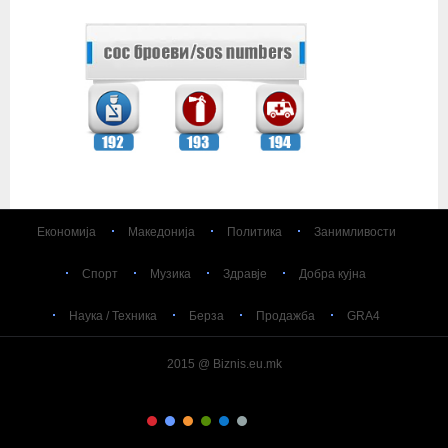
Економија
Македонија
Политика
Занимливости
Спорт
Музика
Здравје
Добра кујна
Наука / Техника
Берза
Продажба
GRA4
2015 @ Biznis.eu.mk