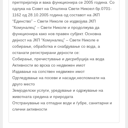
претпријатија и вака функционира се 2005 година. Со
−
одлука на Совет на Општина Свети Никоел бр.0701-
1162 од 28.10.2005 година од составот на ЈКП
“Eдинство” – Свети Николе се издвојува ЈКП
×
“Комуналец” – Свети Николе и продолжува да
ЈКП Комуналец Свети Николе
функционира како нов правен субјект. Основна
дејност на ЈКП “Комуналец” – Свети Николе е
собирање, обработка и снабдување со вода, а
останати регистрирани дејности се:
Собирање, пречистување и дисрибуција на вода
Активности во врска со недвижен имот
Издавање на сопствен недвижен имот
Одгледување на посеви и насади,неспомнати на
друго место
Земјоделски услуги, уредување и одржување на
животната средина и природата
Отстранување на отпадни води и ѓубре, санитарни и
© OpenStreetMap contributors
слични активности