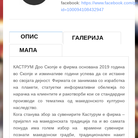
facebook:
https://www.facebook.com/pr
id=100094108432947
ОПИС
ГАЛЕРИЈА
МАПА
КАСТРУМ Доо Скопје е фирма основана 2019 година
во Скопје и изминативе години успева да се истакне
во својата дејност. Фирмата се занимава со изработка
на плакети, статуетки информативни обележја по
нарачка на клиентите и ракотворби кои се стандардни
производи со тематика од македонското културно
наследство.
Кога станува збор за сувенирите Кастурум е фирма –
пријател на македонската традиција па и во самата
понуда има голем избор на врамени сувенири
познати македонски градби, традиционален накит