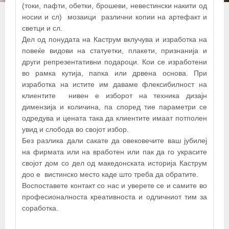
(токи, пафти, обетки, брошеви, невестински накити од
+
носии и сл) мозаици различни копии на артефакт и
−
светци и сл.
Дел од понудата на Каструм вклучува и изработка на
повеќе видови на статуетки, плакети, признанија и
×
други репрезентативни подароци. Кои се изработени
КАСТРУМ ДОО
во рамка кутија, папка или дрвена основа. При
изработка на истите им даваме флексибилност на
клиентите нивен е изборот на техника дизајн
димензија и количина, па според тие параметри се
одредува и цената така да клиентите имаат потполен
увид и слобода во својот избор.
Без разлика дали сакате да овековечите ваш јубилеј
на фирмата или на вработен или пак да го украсите
својот дом со дел од македонската историја Каструм
доо е вистинско место каде што треба да обратите.
Воспоставете контакт со нас и уверете се и самите во
професионалноста креативноста и одличниот тим за
© OpenStreetMap contributors
соработка.