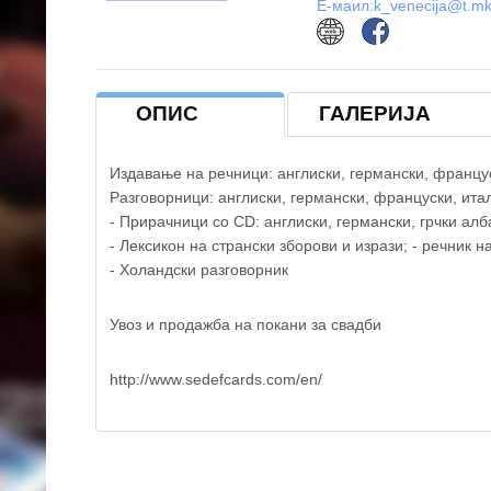
Е-маил:
k_venecija@t.m
ОПИС
ГАЛЕРИЈА
Издавање на речници: англиски, германски, француск
Разговорници: англиски, германски, француски, итали
- Прирачници со CD: англиски, германски, грчки алб
- Лексикон на странски зборови и изрази; - речник н
- Холандски разговорник
Увоз и продажба на покани за свадби
{mosmap width='800'|height='500'|lat='41.736956'|lon
http://www.sedefcards.com/en/
'|marker='1'|align='center' }