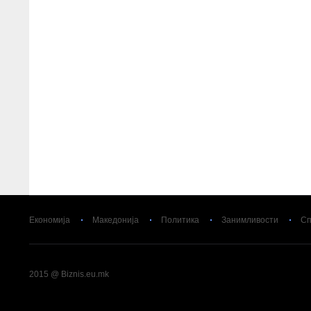
Економија
Македонија
Политика
Занимливости
Сп
2015 @ Biznis.eu.mk