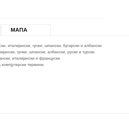
k
МАПА
и, италијански, грчки, шпански, бугарски и албански.
јански, грчки, шпански, албански, руски и турски.
ански, италијански и француски.
а компјутерски термини.
='22.192488'|zoom='13'|mapType='Normal'|text=' Венеција'|tooltip='Ве