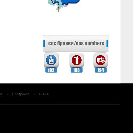
за
Продажба
GRA4