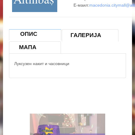
Е-маил:
macedonia.citymall@alt
ОПИС
ГАЛЕРИЈА
МАПА
© OpenStreetMap contributors
Луксузен накит и часовници