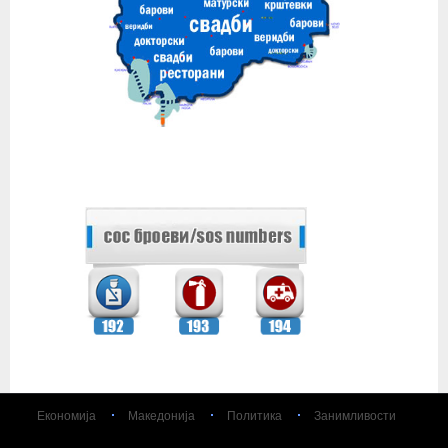
Економија
Македонија
Политика
Занимливости