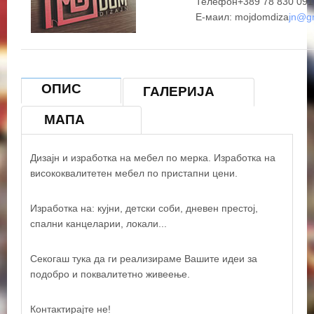
Телефон+389 78 830 091
Е-маил: mоjdomdizа
jn@g
+
−
ОПИС
ГАЛЕРИЈА
×
МОЈ ДОМ ДИЗАЈН ДОО
МАПА
Дизајн и изработка на мебел по мерка. Изработка на
висококвалитетен мебел по пристапни цени.
Изработка на: кујни, детски соби, дневен престој,
спални канцеларии, локали...
Секогаш тука да ги реализираме Вашите идеи за
подобро и поквалитетно живеење.
© OpenStreetMap contributors
Контактирајте не!