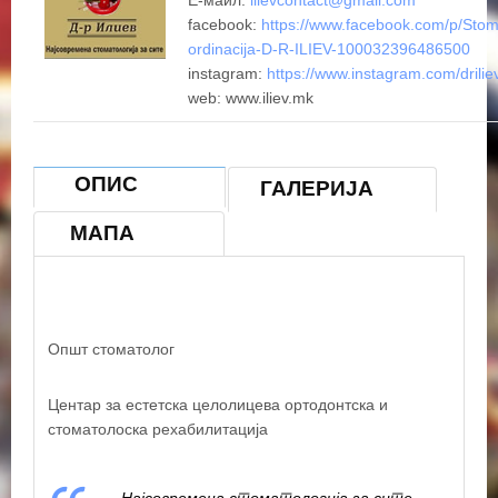
Е-маил:
ilievcontact@gmail.com
facebook:
https://www.facebook.com/p/Stom
ordinacija-D-R-ILIEV-100032396486500
instagram:
https://www.instagram.com/drilie
+
web: www.iliev.mk
−
×
ОПИС
ГАЛЕРИЈА
ПЗУ - Д-Р ИЛИЕВ СКОПЈЕ
МАПА
Општ стоматолог
Центар за естетска целолицева ортодонтска и
стоматолоска рехабилитација
© OpenStreetMap contributors