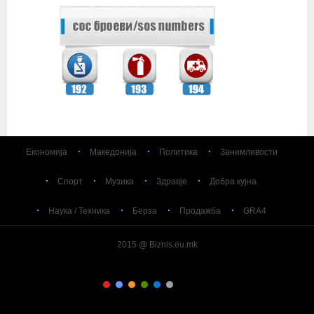
Економија
Македонија
Политика
Занимливости
Спорт
Музика
Здравје
Добра кујна
Наука / Техника
Берза
Продажба
GRA4
2015 @ Biznis.eu.mk