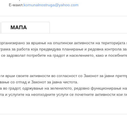
Е-маил:
komunalnostruga@yahoo.com
×
ЈП ,,КОМУНАЛНО,,СТРУГА
МАПА
 организирано за вршење на општински активности на територијата
грама за работа која предвидува планирање и редовна контрола за
се задоволат потребите на градот и населението, како и посебнит
ги врши своите активности во согласност со Законот за јавни претпр
вање со отпад и Законот за јавна чистота.
а во градот, одржување на зеленилото, редовно функционирање на
а и услугите на неопходните услуги се почетните активности кои г
© OpenStreetM