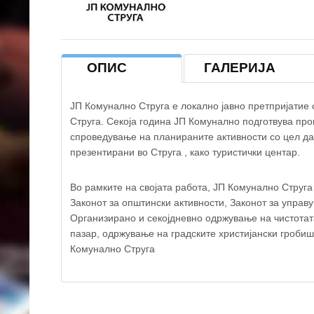
−
ОПИС
ГАЛЕРИЈА
ЈП Комунално Струга е локално јавно претпријатие
Струга. Секоја година ЈП Комунално подготвува про
спроведување на планираните активности со цел да 
презентирани во Струга , како туристички центар.
Во рамките на својата работа, ЈП Комунално Струга 
Законот за општински активности, Законот за управу
Организирано и секојдневно одржување на чистотат
пазар, одржување на градските христијански гробишт
Комунално Струга