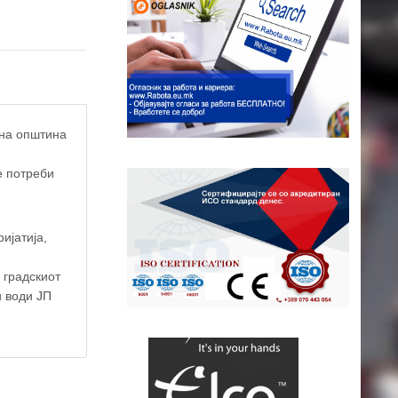
 на општина
е потреби
ијатија,
 градскиот
и води ЈП
ap contributors