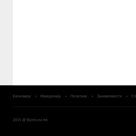
Економија
Македонија
Политика
Занимливости
Сп
2015 @ Biznis.eu.mk