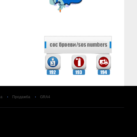
за
Продажба
GRA4