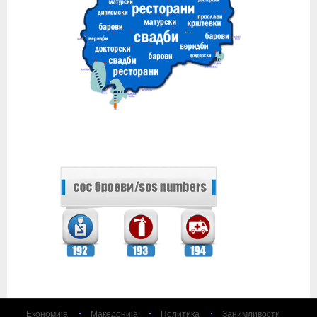
Економија
Македонија
Политика
Занимливости