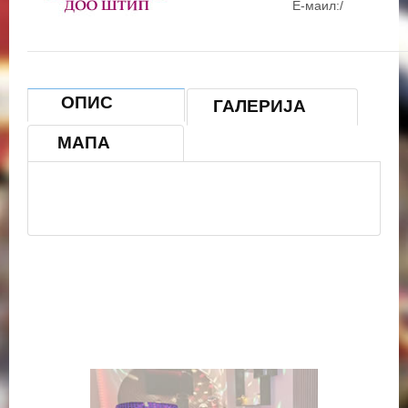
Е-маил:/
ОПИС
ГАЛЕРИЈА
{mosmap
МАПА
width='800'|height='500'|lat='Ж41.7461826'|lon='22.1891
603'|zoom='13'|mapType='Normal'|text='ЛАБОД МАК
ДОО ШТИП'|tooltip='ЛАБОД МАК ДОО
ШТИП|marker='1'|align='center' }