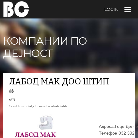
LOG IN
КОМПАНИИ ПО
ДЕЈНОСТ
ЛАБОД МАК ДОО ШТИП
Адреса:
Гоце Делче
Телефон:032 3925