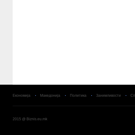
Економија
Македонија
Политика
Занимливости
Сп
2015 @ Biznis.eu.mk