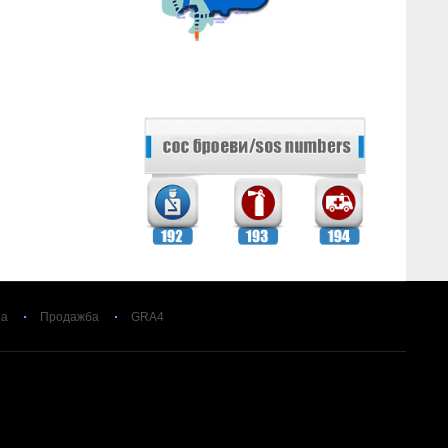
за
Продажба
GRA4