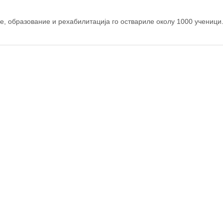
© OpenStreetM
, образование и рехабилитација го оствариле околу 1000 ученици.