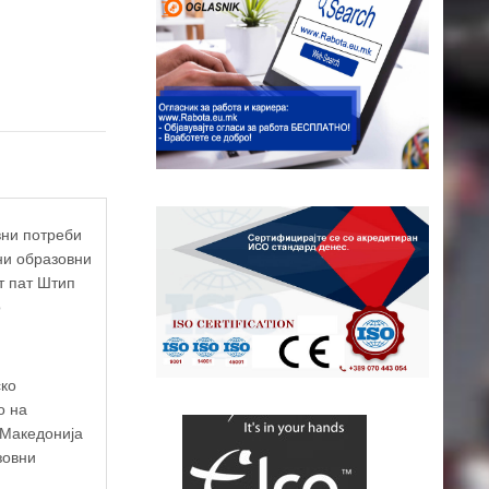
вни потреби
ни образовни
т пат Штип
о
ско
о на
 Македонија
зовни