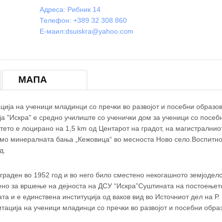
Адреса: Рибник 14
Телефон: +389 32 308 860
Е-маил:
dsuiskra@yahoo.com
МАПА
×
ДСУ Искра
ција на ученици младинци со пречки во развојот и посебни образо
а "Искра" е средно училиште со ученички дом за ученици со посеб
тето е лоцирано на 1,5 km од Центарот на градот, на магистралнио
рмо минералната бања „Кежовица“ во месноста Ново село.Воспитн
д.
зграден во 1952 год и во него било сместено некогашното земјодел
бено за вршење на дејноста на ДСУ “Искра”Суштината на постоењет
а и е единствена институција од ваков вид во Источниот дел на Р.
тација на ученици младинци со пречки во развојот и посебни обра