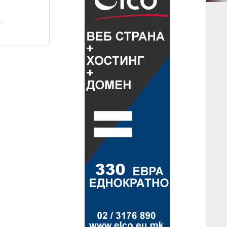
ap contributors
.