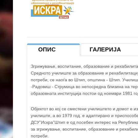
+
−
ОПИС
ГАЛЕРИЈА
Згрижување, воспитание, образование и рехабилита
Средното училиште за образование и рехабилитациј
потреби, се наоѓа во Штип, општина - Штип. Училиш
-Радовиш - Струмица во непосредна близина на те
образовната институција постои од ноември 1981 го
Објектот во кој се сместени училиштето и домот е и
училиште, а во 1979 год. е адаптирано и приспосо
ДСУ”Искра”Штип е од посебен интерес на Републикат
за згрижување, воспитание, образование и рехабили
потреби.