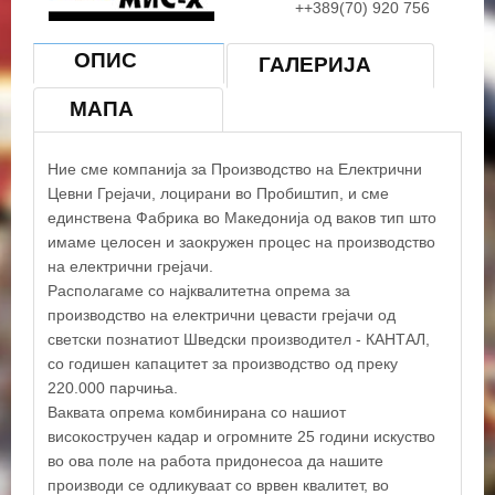
++389(70) 920 756
E-mail:
grejaci@yahoo.com
Вебстрана:
www.elektrogrej
ОПИС
ГАЛЕРИЈА
МАПА
Ние сме компанија за Производство на Електрични
Цевни Грејачи, лоцирани во Пробиштип, и сме
единствена Фабрика во Македонија од ваков тип што
имаме целосен и заокружен процес на производство
на електрични грејачи.
Располагаме со најквалитетна опрема за
производство на електрични цевасти грејачи од
светски познатиот Шведски производител - КАНТАЛ,
со годишен капацитет за производство од преку
220.000 парчиња.
Ваквата опрема комбинирана со нашиот
високостручен кадар и огромните 25 години искуство
во ова поле на работа придонесоа да нашите
производи се одликуваат со врвен квалитет, во