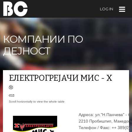
LOG IN
КОМПАНИИ ПО
ДЕЈНОСТ
ЕЛЕКТРОГРЕЈАЧИ МИС - Х
Адреса: ул."Н.Панчева" - б
2210 Пробиштип, Македони
Телефон / Факс: ++ 389(0)