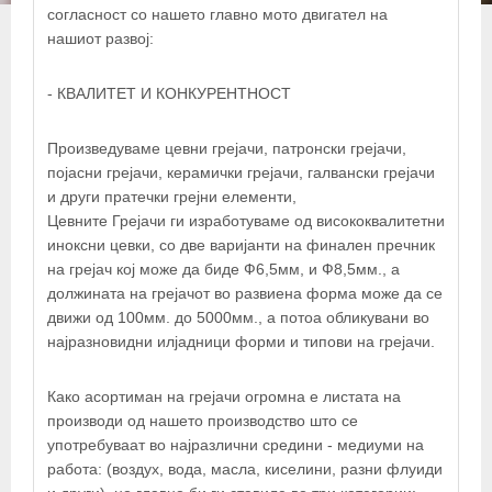
согласност со нашето главно мото двигател на
нашиот развој:
- КВАЛИТЕТ И КОНКУРЕНТНОСТ
Произведуваме цевни грејачи, патронски грејачи,
појасни грејачи, керамички грејачи, галвански грејачи
и други пратечки грејни елементи,
Цевните Грејачи ги изработуваме од висококвалитетни
иноксни цевки, со две варијанти на финален пречник
на грејач кој може да биде Ф6,5мм, и Ф8,5мм., а
должината на грејачот во развиена форма може да се
движи од 100мм. до 5000мм., а потоа обликувани во
најразновидни илјадници форми и типови на грејачи.
Како асортиман на грејачи огромна е листата на
производи од нашето производство што се
употребуваат во најразлични средини - медиуми на
работа: (воздух, вода, масла, киселини, разни флуиди
+