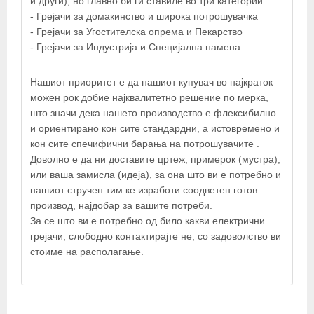
и други), но главно би ги ставиле во три категории:
- Грејачи за домакинство и широка потрошувачка
−
- Грејачи за Угостителска опрема и Пекарство
- Грејачи за Индустрија и Специјална намена
×
Електрогрејачи Мис - Х
Нашиот приоритет е да нашиот купувач во најкраток
можен рок добие најквалитетно решение по мерка,
што значи дека нашето производство е флексибилно
и ориентирано кон сите стандардни, а истовремено и
кон сите спечифични барања на потрошувачите .
Доволно е да ни доставите цртеж, примерок (мустра),
или ваша замисла (идеја), за она што ви е потребно и
нашиот стручен тим ке изработи соодветен готов
производ, најдобар за вашите потреби.
За се што ви е потребно од било какви електрични
грејачи, слободно контактирајте не, со задоволство ви
стоиме на располагање.
© OpenStreetMap contributors