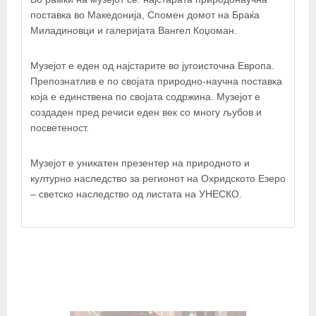
поставка во Македонија, Спомен домот на Браќа
Миладиновци и галеријата Вангел Коџоман.
Музејот е еден од најстарите во југоисточна Европа.
Препознатлив е по својата природно-научна поставка
која е единствена по својата содржина. Музејот е
создаден пред речиси еден век со многу љубов и
посветеност.
Музејот е уникатен презентер на природното и
културно наследство за регионот на Охридското Езеро
© OpenStreetMap contributors
– светско наследство од листата на УНЕСКО.