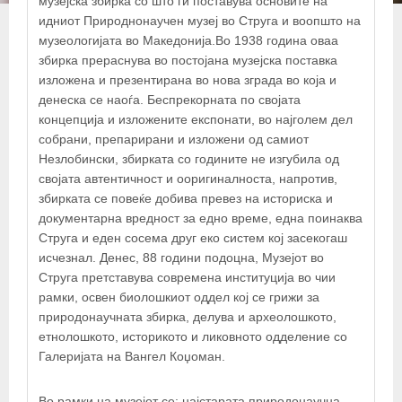
музејска збирка со што ги поставува основите на
идниот Природнонаучен музеј во Струга и воопшто на
музеологијата во Македонија.Во 1938 година оваа
збирка прераснува во постојана музејска поставка
изложена и презентирана во нова зграда во која и
денеска се наоѓа. Беспрекорната по својата
концепција и изложените експонати, во најголем дел
собрани, препарирани и изложени од самиот
Незлобински, збирката со годините не изгубила од
својата автентичност и ооригиналноста, напротив,
збирката се повеќе добива превез на историска и
документарна вредност за едно време, една поинаква
Струга и еден сосема друг еко систем кој засекогаш
исчезнал. Денес, 88 години подоцна, Музејот во
Струга претставува современа институција во чии
рамки, освен биолошкиот оддел кој се грижи за
+
природонаучната збирка, делува и археолошкото,
−
етнолошкото, историкото и ликовното одделение со
Галеријата на Вангел Коџоман.
×
НУ Музеј д-р Никола Незлобински
Во рамки на музејот се: најстарата природонаучна