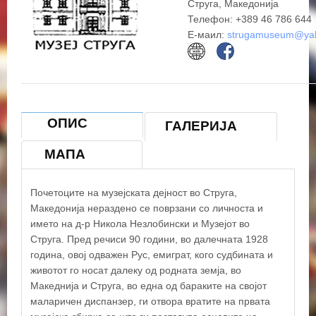
Струга, Македонија
Телефон: +389 46 786 644
Е-маил:
strugamuseum@ya
ОПИС
ГАЛЕРИЈА
МАПА
Почетоците на музејската дејност во Струга,
Македонија нераздено се поврзани со личноста и
името на д-р Никола Незлобински и Музејот во
Струга. Пред речиси 90 години, во далечната 1928
година, овој одважен Рус, емиграт, кого судбината и
животот го носат далеку од родната земја, во
Македнија и Струга, во една од бараките на својот
маларичен диспанзер, ги отвора вратите на првата