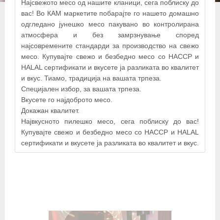
Најсвежото месо од нашите кланици, сега поблиску до
вас! Во КАМ маркетите побарајте го нашето домашно
одгледано јунешко месо пакувано во контролирана
атмосфера и без замрзнување според
најсовремените стандарди за производство на свежо
месо. Купувајте свежо и безбедно месо со HACCP и
HALAL сертификати и вкусете ја разликата во квалитет
и вкус. Тиамо, традиција на вашата трпеза.
Специјален избор, за вашата трпеза.
Вкусете го најдоброто месо.
Докажан квалитет.
© OpenStreetMap contributors
Највкусното пилешко месо, сега поблиску до вас!
Купувајте свежо и безбедно месо со HACCP и HALAL
сертификати и вкусете ја разликата во квалитет и вкус.