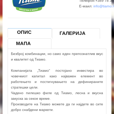
Телефон:+389 78 35
Е-маил:
info@tiamo.
ОПИС
ГАЛЕРИЈА
МАПА
Безброј комбинации, но само еден препознатлив вкус
и квалитет од Тиамо.
Компанијата „Тиамо“ постојано инвестира во
човечкиот капитал како најважен елемент во
работењето и постигнувањето на дефинираните
+
стратешки цели.
−
Чадено пилешко филе од Тиамо, лесна и вкусна
закуска за секое време.
Производите на Тиамо можете да ги најдете во сите
×
ТИАМО СКОПЈЕ - САРАЈ
добро снабдени маркети.