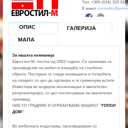
Тел: +389 (034) 325 564
Е-маил:
evrostilm@yaho
ОПИС
ГАЛЕРИЈА
МАПА
За нашата компанија
Евростил-М, постои од 2003 година. Се занимава со
производство на мебел и изградба на станбени
објекти. Постојано ги следи иновациите и потребите
на пазарот, со цел да одговори и ги применува истите.
Инвестира во модерни механизации и квалитетен
репроматеријал, со цел постигнување на квалитетен
производ
НИЕ ГО ГРАДИМЕ И ОПРЕМУВАМЕ ВАШИОТ “
ТОПОЛ
ДОМ
“!
Во мебелната индустрија, произведуваме со