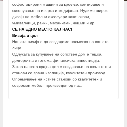
софистицирани машини за кроење, кантирање и
склопување на иверка и медијапан. Нудиме широк
дизајн на мебелни аксесуари како: окови,
умивалници, рачки, механизми, чешми и др.
СЕ НА ЕДНО МЕСТО КАЈ НАС!
Визија и цел
Нашата визија е да создадеме насмевка на вашето
лице.
Одлуката за купување на сопствен дом е тешка,
долгорочна и голема финансиска инвестиција.
Затоа нашата крајна цел е создавање на квалитетни
{mosmap
станови со врвна изолација, квалитетен производ.
width='800'|height='500'|lat='41.439134'|lon='22.638915'|
Опремување на истите станови со квалитетен и
zoom='13'|mapType='Normal'|text='Еуростилл М'
современ мебел, произведен од нас.
|tooltip='Еуростилл М'|marker='1'|align='center' }