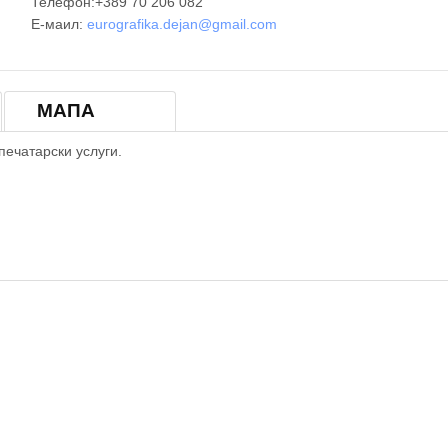
Телефон:+389 70 206 082
Е-маил:
eurografika.dejan@gmail.com
МАПА
печатарски услуги.
© OpenStreetM