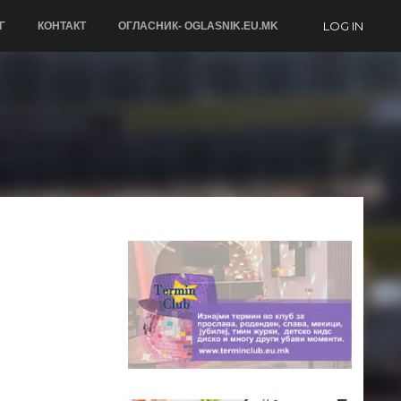
LOG IN
Г
КОНТАКТ
ОГЛАСНИК- OGLASNIK.EU.MK