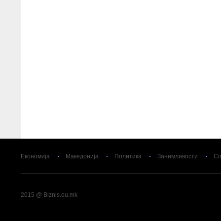
Економија
Македонија
Политика
Занимливости
Сп
2015 @ Biznis.eu.mk