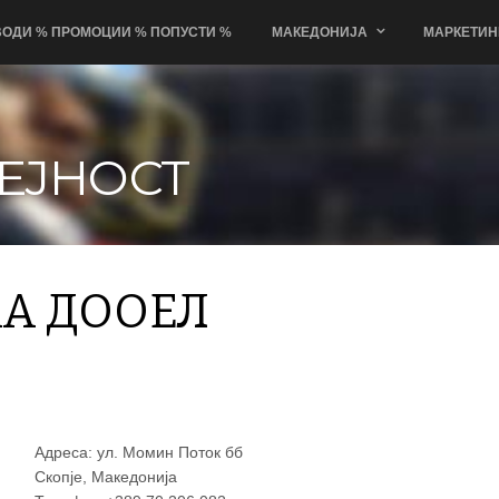
ОДИ % ПРОМОЦИИ % ПОПУСТИ %
МАКЕДОНИЈА
МАРКЕТИН
ЕЈНОСТ
КА ДООЕЛ
ОЕЛ
×
ТД ЕУРО-ГРАФИКА ДООЕЛ
Адреса: ул. Момин Поток бб
Скопје, Македонија