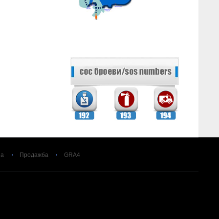
за
Продажба
GRA4