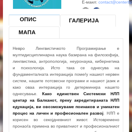
Е-маил:
contact@centerb
ОПИС
ГАЛЕРИЈА
МАПА
Невро Лингвистичкото Програмирање е
мултидисциплинарна наука базирана на филозофија,
лингвистика, антропологија, неуронаука, кибернетика
и психологија. Исто така се однесува на
фундаменталната интеракција помеѓу нашиот нервен
систем, нашите потсвесни програми и нашиот јазик и
како оваа интеракција го детерминира нашето
однесување.
Како единствен Системски НЛП
центар на Балканот, преку акредитираната НЛП
едукација, ви овозможуваме поинаков и уникатен
процес на личен и професионален развој
. НЛП е
корисен во секојдневниот живот. Истовремено
пронаоѓа примена во приватниот и професионалниот