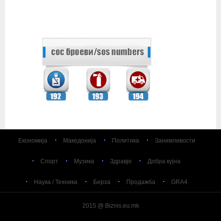
Економија
Македонија
Политика
Занимливости
Спорт
Музика
Здравје
Добра кујна
Наука / Техника
Берза
Продажба
GRA4
2015 @ Biznis.eu.mk