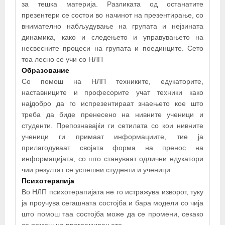
за тешка материја. Разликата од останатите
презентери се состои во начинот на презентирање, со
внимателно набљудување на групата и нејзината
динамика, како и следењето и управувањето на
несвесните процеси на групата и поединците. Сето
тоа лесно се учи со НЛП
Образование
Со помош на НЛП техниките, едукаторите,
наставниците и професорите учат техники како
најдобро да го испрезентираат знаењето кое што
треба да биде пренесено на нивните ученици и
студенти. Препознавајќи ги сетилата со кои нивните
ученици ги примаат информациите, тие ја
прилагодуваат својата форма на пренос на
информацијата, со што стануваат одлични едукатори
чии резултат се успешни студенти и ученици.
Психотерапија
Во НЛП психотерапијата не го истражува изворот, туку
ја проучува сегашната состојба и бара модели со чија
што помош таа состојба може да се промени, секако