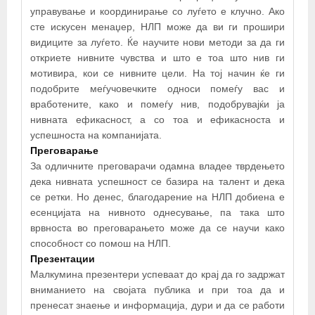
управување и координирање со луѓето е клучно. Ако
сте искусен менаџер, НЛП може да ви ги прошири
видиците за луѓето. Ќе научите нови методи за да ги
откриете нивните чувства и што е тоа што нив ги
мотивира, кои се нивните цели. На тој начин ќе ги
подобрите меѓучовечките односи помеѓу вас и
вработените, како и помеѓу нив, подобрувајќи ја
нивната ефикасност, а со тоа и ефикасноста и
успешноста на компанијата.
Преговарање
За одличните преговарачи одамна владее тврдењето
дека нивната успешност се базира на талент и дека
се ретки. Но денес, благодарение на НЛП добиена е
есенцијата на нивното однесување, па така што
врвноста во преговарањето може да се научи како
способност со помош на НЛП.
Презентации
Малкумина презентери успеваат до крај да го задржат
вниманието на својата публика и при тоа да и
пренесат знаење и информација, дури и да се работи