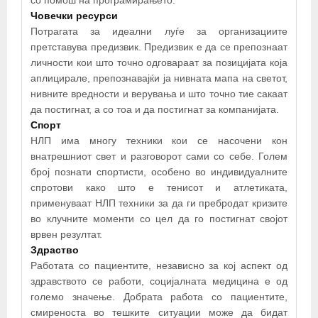
со помош на програмирањето.
Човечки ресурси
Потрагата за идеални луѓе за организациите
претставува предизвик. Предизвик е да се препознаат
личности кои што точно одговараат за позицијата која
аплицирале, препознавајќи ја нивната мапа на светот,
нивните вредности и верувања и што точно тие сакаат
да постигнат, а со тоа и да постигнат за компанијата.
+
Спорт
−
НЛП има многу техники кои се насочени кон
внатрешниот свет и разговорот сами со себе. Голем
број познати спортисти, особено во индивидуалните
×
спротови како што е тенисот и атлетиката,
Системски НЛП
применуваат НЛП техники за да ги пребродат кризите
во клучните моменти со цел да го постигнат својот
врвен резултат.
Здраство
Работата со пациентите, независно за кој аспект од
здравството се работи, социјалната медицина е од
големо значење. Добрата работа со пациентите,
смиреноста во тешките ситуации може да бидат