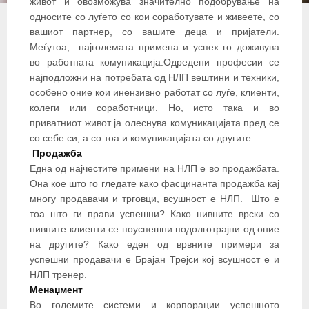
СИСТЕМСКИ НЛП
живот и овозможува значително подобрување на
односите со луѓето со кои соработувате и живеете, со
вашиот партнер, со вашите деца и пријатели.
Меѓутоа, најголемата примена и успех го доживува
во работната комуникација.Одредени професии се
најподложни на потребата од НЛП вештини и техники,
особено оние кои инензивно работат со луѓе, клиенти,
колеги или соработници. Но, исто така и во
приватниот живот ја олеснува комуникацијата пред се
со себе си, а со тоа и комуникацијата со другите.
Продажба
Една од најчестите примени на НЛП е во продажбата.
Она кое што го гледате како фасцинанта продажба кај
многу продавачи и трговци, всушност е НЛП. Што е
тоа што ги прави успешни? Како нивните врски со
нивните клиенти се поуспешни подолготрајни од оние
на другите? Како еден од врвните примери за
успешни продавачи е Брајан Трејси кој всушност е и
НЛП тренер.
Менаџмент
Во големите системи и корпорации успешното