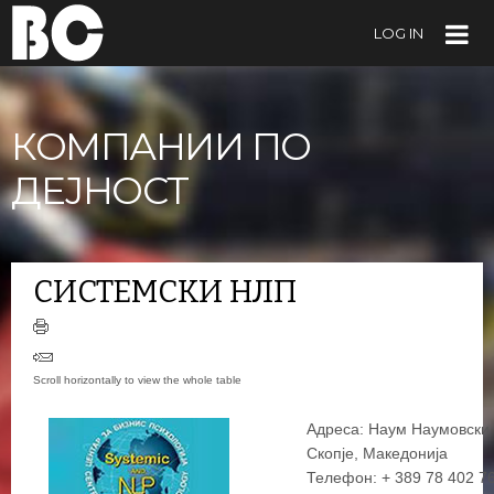
LOG IN
КОМПАНИИ ПО
ДЕЈНОСТ
СИСТЕМСКИ НЛП
Адреса: Наум Наумовски 
Скопје, Македонија
Телефон: + 389 78 402 7