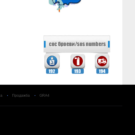
за
Продажба
GRA4