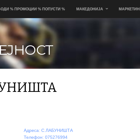
ОДИ % ПРОМОЦИИ % ПОПУСТИ %
МАКЕДОНИЈА
МАРКЕТИН
ЕЈНОСТ
БУНИШТА
×
Адреса: С.ЛАБУНИШТА
ЈП ХИГИЕНА ЛАБУНИШТА
Телефон: 075276994