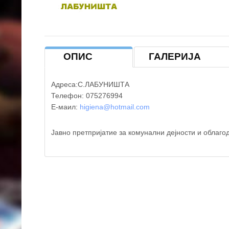
ОПИС
ГАЛЕРИЈА
Адреса:С.ЛАБУНИШТА
Телефон: 075276994
Е-маил:
higiena@hotmail.com
Јавно претпријатие за комунални дејности и обла
Наскоро повеќе фотографии од ЈП ХИГИЕНА ЛАБ