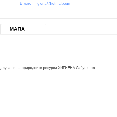
Е-маил:
higiena@hotmail.com
МАПА
© OpenStreetM
годарување на природните ресурси ХИГИЕНА Лабуништа
УНИШТА