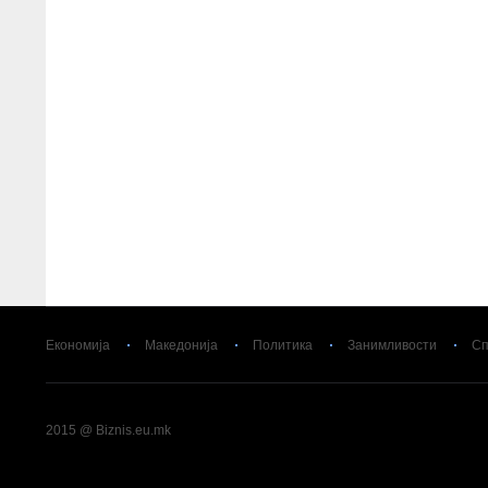
Економија
Македонија
Политика
Занимливости
Сп
2015 @ Biznis.eu.mk