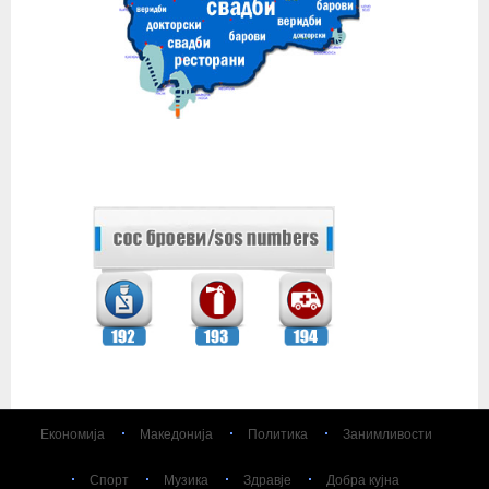
Економија
Македонија
Политика
Занимливости
Спорт
Музика
Здравје
Добра кујна