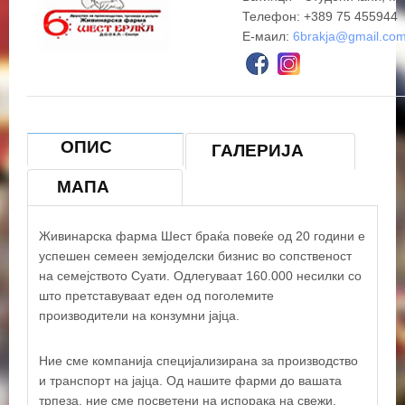
Телефон: +389 75 455944
Е-маил:
6brakja@gmail.co
ОПИС
ГАЛЕРИЈА
МАПА
+
Живинарска фарма Шест браќа повеќе од 20 години е
успешен семеен земјоделски бизнис во сопственост
−
на семејството Суати. Одлегуваат 160.000 несилки со
што претставуваат еден од поголемите
×
производители на конзумни јајца.
Живинарска фарма Шест браќа
Ние сме компанија специјализирана за производство
и транспорт на јајца. Од нашите фарми до вашата
трпеза, ние сме посветени на испорака на свежи,