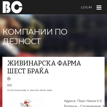
LOG IN
КОМПАНИИ ПО
ДЕЈНОСТ
ЖИВИНАРСКА ФАРМА
ШЕСТ БРАЌА
Адреса: Перо Наков б.б.
Батинци - Студеничани, М