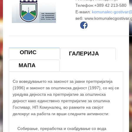
Телефон:+389 42 213-580
Е-маил:
komunalec-gostivar
веб: www.komunalecgostivar.
ОПИС
ГАЛЕРИЈА
МАПА
Со воведувањето на законот за јавни претпријатија
(1996) и законот за општинска дејност (1997), со кој се
+
уредува дејноста на претпријатие за општинска
дејност како единствено претпријатие за општина
−
Гостивар, НП Комуналец, во рамките на својот
делокруг на работа ги врши следните активности:
×
ЈКП Комуналец - Гостивар
Собирање, преработка и снабдување со вода