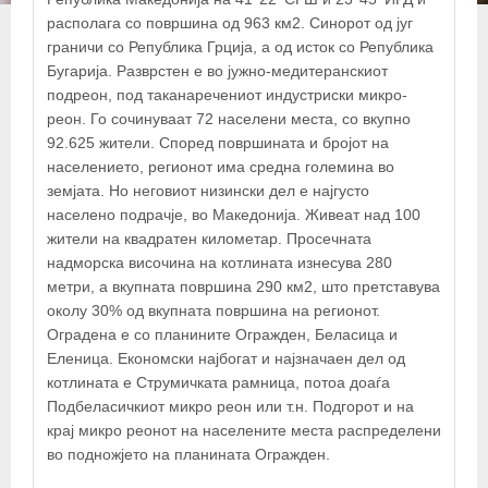
располага со површина од 963 км2. Синорот од југ
+
граничи со Република Грција, а од исток со Република
−
Бугарија. Разврстен е во јужно-медитеранскиот
подреон, под таканаречениот индустриски микро-
реон. Го сочинуваат 72 населени места, со вкупно
×
92.625 жители. Според површината и бројот на
Општина Струмица
населението, регионот има средна големина во
земјата. Но неговиот низински дел е најгусто
населено подрачје, во Македонија. Живеат над 100
жители на квадратен километар. Просечната
надморска височина на котлината изнесува 280
метри, а вкупната површина 290 км2, што претставува
околу 30% од вкупната површина на регионот.
Оградена е со планините Огражден, Беласица и
Еленица. Економски најбогат и најзначаен дел од
котлината е Струмичката рамница, потоа доаѓа
Подбеласичкиот микро реон или т.н. Подгорот и на
крај микро реонот на населените места распределени
© OpenStreetMap contributors
во подножјето на планината Огражден.