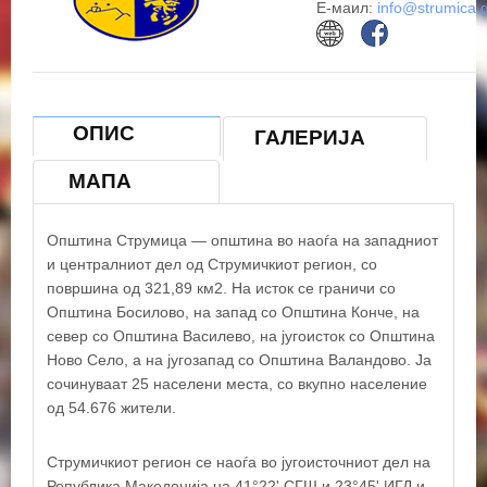
Е-маил:
info@strumica.
ОПИС
ГАЛЕРИЈА
МАПА
Општина Струмица — општина во наоѓа на западниот
и централниот дел од Струмичкиот регион, со
површина од 321,89 км2. На исток се граничи со
Општина Босилово, на запад со Општина Конче, на
север со Општина Василево, на југоисток со Општина
Ново Село, а на југозапад со Општина Валандово. Ја
сочинуваат 25 населени места, со вкупно население
од 54.676 жители.
Струмичкиот регион се наоѓа во југоисточниот дел на
Република Македонија на 41°22' СГШ и 23°45' ИГД и