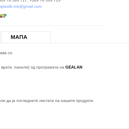
89 78 399 717; +389 78 399 719
oplastik.mk@gmail.com
×
МАПА
Еуропластик Kомерц НЧ
ава со:
 врати, панели) од програмата на
GEALAN
ли да ја погледнете листата на нашите продукти.
© OpenStreetM