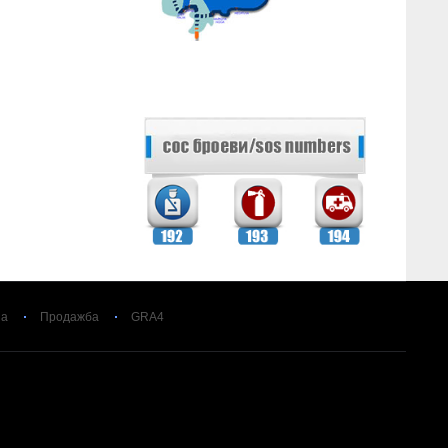
за
Продажба
GRA4