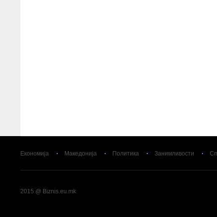
Економија
Македонија
Политика
Занимливости
Сп
2015 @ Biznis.eu.mk