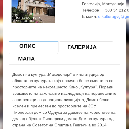
Гевгелија, Македонија
Телефон: +389 34 212 
Е-маил:
d.kulturagvg@g
ОПИС
ГАЛЕРИЈА
МАПА
Домот на култура „Македонија“ е институција од
областа на културата која првично беше сместена во
просториите на некогашното Кино „Култура“. Поради
враќањето на законските наследници на поранешните
сопственици со денационализацијата, Домот беше
иселен и преместен во просториите на ЈОУ
Пионерски дом со Одлука за давање на користење на
дел од објектот Пионерски дом на Дом на култура од
страна на Советот на Општина Гевгелија во 2014