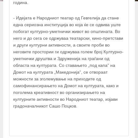
+
година.
−
- Идејата е Народниот театар од Гевгелија да стане
една сериозна институција во која ќе се одвива уште
×
побогат културно-уметнички живот во општината. Во
ЈОУ ДОМ НА КУЛТУРА МАКЕДОНИЈА
него и до сега се одржуваа театарски, кино-претстави
и други културни активности, а своите проби во
неговите простории ги одржуваа голем број Културно-
уметнички друштва и Здруженија на граѓани од
областа на културата. Со ставањето „под капа“ на
Домот на културата „Македонија“, се отвораат
можности за зголемување на приходите од
самофинансирањето на Домот на културата, како и
поголема креативност во организирањето на
културните активности во Народниот театар, изјави
градоначалникот Сашо Поцков.
© OpenStreetMap contributors