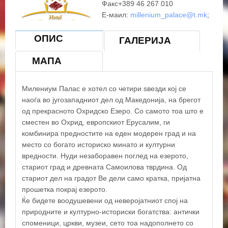
Факс+389 46 267 010
Е-маил:
millenium_palace@t.mk
;
ohrid@milleniumpalace.com.mk
ОПИС
Skype ID: millenium.palace
ГАЛЕРИЈА
МАПА
Милениум Палас е хотел со четири ѕвезди кој се
наоѓа во југозападниот дел од Македонија, на брегот
од прекрасното Охридско Езеро. Со самото тоа што е
сместен во Охрид, европскиот Ерусалим, ги
комбинира предностите на еден модерен град и на
место со богато историско минато и културни
вредности. Нуди незаборавен поглед на езерото,
стариот град и древната Самоилова тврдина. Од
стариот дел на градот Ве дели само кратка, пријатна
прошетка покрај езерото.
Ќе бидете воодушевени од неверојатниот спој на
природните и културно-историски богатства: антички
споменици, цркви, музеи, сето тоа надополнето со