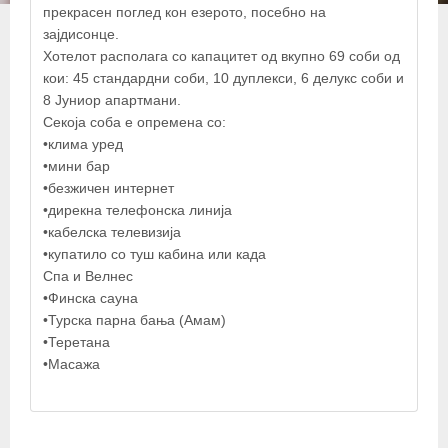
+
прекрасен поглед кон езерото, посебно на
−
зајдисонце.
Хотелот располага со капацитет од вкупно 69 соби од
кои: 45 стандардни соби, 10 дуплекси, 6 делукс соби и
×
8 Јуниор aпартмани.
Милениум Палас
Секоја соба е опремена со:
•клима уред
•мини бар
•безжичен интернет
•дирекна телефонска линија
•кабелска телевизија
•купатило со туш кабина или када
Спа и Велнес
•Финска сауна
•Турска парна бања (Амам)
•Теретана
•Масажа
© OpenStreetMap contributors