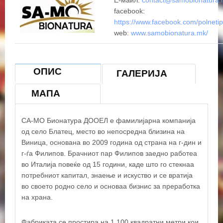
Е-маил:
contact@samobionatura
facebook:
https://www.facebook.com/polnetip
web:
www.samobionatura.mk/
ОПИС
ГАЛЕРИЈА
МАПА
СА-МО Бионатура ДООЕЛ e фамилијарна компанија
од село Блатец, место во непосредна близина на
Виница, основана во 2009 година од страна на г-дин и
г-ѓа Филипов. Брачниот пар Филипов заедно работеа
во Италија повеќе од 15 години, каде што го стекнаа
потребниот капитал, знаење и искуство и се вратија
во своето родно село и основаа бизнис за преработка
на храна.
Фабриката се простира на 1.100 квадратни метри кои