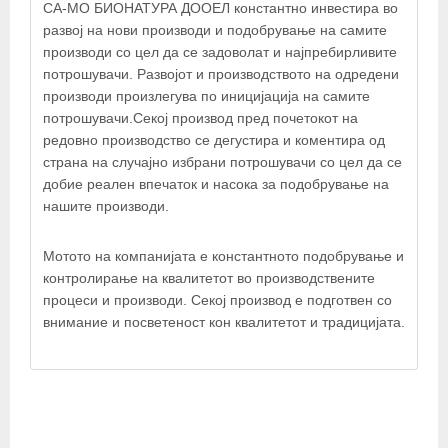
СА-МО БИОНАТУРА ДООЕЛ константно инвестира во
×
развој на нови производи и подобрување на самите
СА-МО Бионатура ДООЕЛ
производи со цел да се задоволат и најпребирливите
потрошувачи. Развојот и производството на одредени
производи произлегува по иницијација на самите
потрошувачи.Секој производ пред почетокот на
редовно производство се дегустира и коментира од
страна на случајно избрани потрошувачи со цел да се
добие реален впечаток и насока за подобрување на
нашите производи.
Мотото на компанијата е константното подобрување и
контролирање на квалитетот во производствените
процеси и производи. Секој производ е подготвен со
© OpenStreetMap contributors
внимание и посветеност кон квалитетот и традицијата.