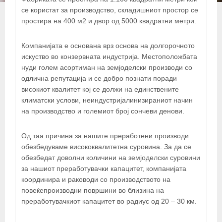
се користат за производство, складишниот простор се
простира на 400 м2 и двор од 5000 квадратни метри.
Компанијата е основана врз основа на долгорочното
искуство во конзервната индустрија. Местоположбата
нуди голем асортиман на земјоделски производи со
одлична репутација и се добро познати поради
високиот квалитет кој се должи на единствените
климатски услови, неиндустријалинизираниот начин
на производство и големиот број сончеви денови.
Од таа причина за нашите преработени производи
обезбедуваме висококвалитетна
суровина.
За да се
обезбедат доволни количини на земјоделски суровини
за нашиот
преработувачки капацитет, компанијата
координира и раководи
со производството на
+
повеќепроизводни површини во близина на
преработувачкиот
капацитет во радиус од 20 – 30 км.
−