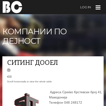
LOG IN
КОМПАНИИ ПО
ДЕЈНОСТ
СИТИНГ ДООЕЛ
Адреса Среќко Крстевски број 41, Го
Македонија
Телефон 048 248172