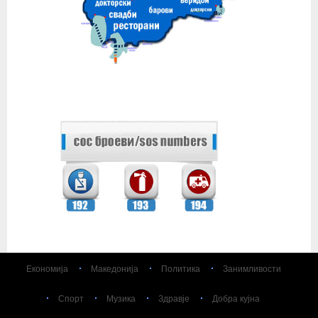
Економија
Македонија
Политика
Занимливости
Спорт
Музика
Здравје
Добра кујна