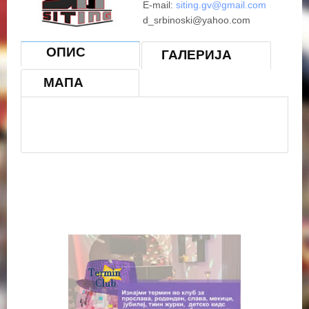
E-mail:
siting.gv@gmail.com
d_srbinoski@yahoo.com
Facebook www.facebook.com/sitinzen
ОПИС
ГАЛЕРИЈА
{mosmapwidth='800'|height='500'|lat='41.802172'|lon='2
МАПА
0.913627'|zoom='13'|mapType='Normal'|text=' Ситтинг
инжинеринг'|tooltip='Ситтинг инжинеринг
'|marker='1'|align='center' }