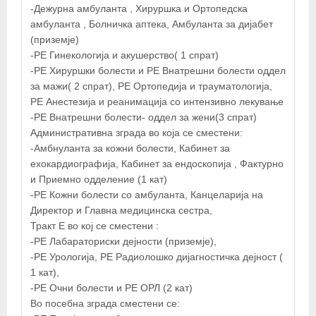
-Дежурна амбуланта , Хируршка и Ортопедска
амбуланта , Болничка аптека, Амбуланта за дијабет
(приземје)
-РЕ Гинекологија и акушерство( 1 спрат)
-РЕ Хируршки болести и РЕ Внатрешни болести оддел
за мажи( 2 спрат), РЕ Ортопедија и трауматологија,
РЕ Анестезија и реанимација со интензивно лекување
-РЕ Внатрешни болести- оддел за жени(3 спрат)
Административна зграда во која се сместени:
-Амбнуланта за кожни болести, Кабинет за
ехокардиографија, Кабинет за ендоскопија , Фактурно
и Приемно одделение (1 кат)
-РЕ Кожни болести со амбуланта, Канцеларија на
Директор и Главна медицинска сестра,
Тракт Е во кој се сместени :
-РЕ Лабараториски дејности (приземје),
-РЕ Урологија, РЕ Радиолошко дијагностичка дејност (
1 кат),
-РЕ Очни болести и РЕ ОРЛ (2 кат)
Во посебна зграда сместени се: