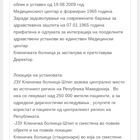
облик е уставен од 19.08.2009 год.
Медицинскиот центар е формиран 1965 година.
Заради задоволување на современите барања за
здравстевена заштита на 07.01.1965 година
прифатена е одлуката за интеграција на пооделните
здравствени установи во единствен Медицински
центар.
Клиничката болница ја застапува и претставува
Директор .
Локација на установата:
ЈЗУ Клиничка болница-Штип зазема централно место
во источниот регион на Република Македонија . Во
неа се лекуваат над 250 000 жители-пациенти, а за
одредени дијагностички иследувања , услугите ги
користат и пациенти од централниот регион на
Републиката.
-ЈЗУ Клиничка болница-Штип е сместена во повеќе
објекти и на повеќе локации:
Клиничка болница (стационари) во која се сместени: