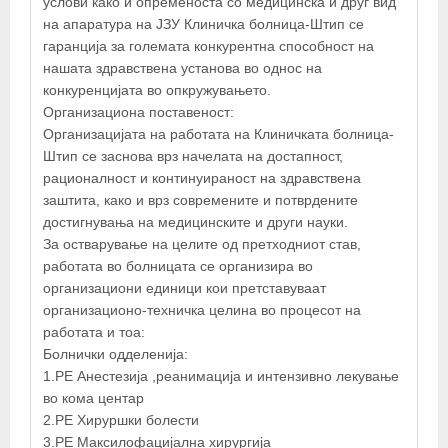
услови како и опременоста со медицинска и друг вид
на апаратура на ЈЗУ Клиничка болница-Штип се
гаранција за големата конкурентна способност на
нашата здравствена установа во однос на
конкуренцијата во опкружувањето.
Организациона поставеност:
Организацијата на работата на Клиничката болница-
Штип се заснова врз начелата на достапност,
рационалност и континуираност на здравствена
заштита, како и врз современите и потврдените
достигнувања на медицинските и други науки.
За остварување на целите од претходниот став,
работата во болницата се организира во
организациони единици кои претставуваат
организационо-техничка целина во процесот на
работата и тоа:
Болнички одделенија:
1.РЕ Анестезија ,реанимација и интензивно лекување
во кома центар
2.РЕ Хируршки болести
3.РЕ Максилофацијална хирургија