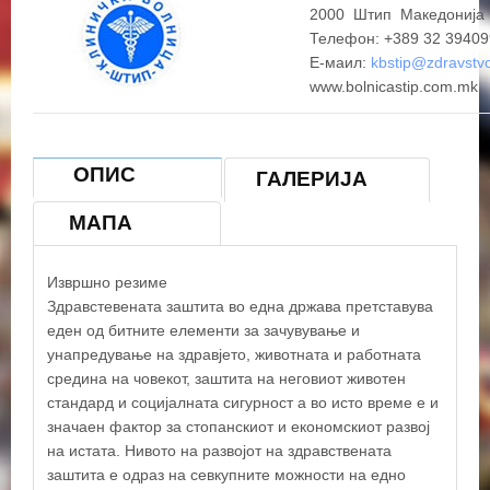
2000 Штип Македонија
Телефон: +389 32 39409
Е-маил:
kbstip@zdravstv
www.bolnicastip.com.mk
ОПИС
ГАЛЕРИЈА
МАПА
Извршно резиме
Здравстевената заштита во една држава претставува
еден од битните елементи за зачувување и
унапредување на здравјето, животната и работната
средина на човекот, заштита на неговиот животен
стандард и социјалната сигурност а во исто време е и
значаен фактор за стопанскиот и економскиот развој
на истата. Нивото на развојот на здравствената
заштита е одраз на севкупните можности на едно