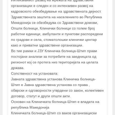
Интензивниот развој на мрежата на здравствени
организации е следен и со интензивен развој на
кадровското обезбедување на здравствената дејност.
Здравствената заштита на населението во Република
Мекедонија се обезбедува со Здравствени домови,
Општи болници, Клинички болници со голем број
работни единици, амбуланти и пунктови распоредени
по градови и села, стоматолошки клинички центар
како и приватни здравствени организации.
Во тие рамки и ЈЗУ Клиничка болница-Штип прави
постојани анализи за потребите на заедницата од
регионот кој се протега низ територијата на целата
држава.
Сопственост на установата:
Јавната здравствена установа Клиничка болница-
Штип е Јавна здравствена установа со права ,
обврски и одговорности утврдени со закон, колективен
договор, статут и други општи акти.
Основач на Клиничката болница-Штип е владата на
република Македонија
Клиничката болница-Штип со ваков организациски