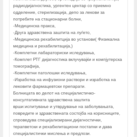
радиодијагностика, ургентен центар со приемно
одделение, стерилизација, депо за лекови за
потребите на стационарни болни,
-Медицинска пракса,
-Друга здравствена заштита на луѓето,
-Медицинска рехабилитција во установи( Физикална
медицина и рехабилитација,)
-Комплетни лабараториски иследувања,
-Комплет РТГ дијагностика вклучувајќи и компјутерска
томографија,
-Комплетни патолошки иследувања,
-Изработка на инфузиони раствори и изработка на
лековити фармацевтски препарати.
Болницата во делот на специјалистичко-
консултативната здравствена заштита
врши:испитување и утврдување на заболувањата,
повредите и здравствената состојба на корисниците,
спроведува специјализирани,дијагностички,
терапветски и рехабилитациони постапки и дава
специјалистички мислења и предлози.