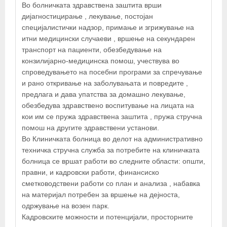
Во болничката здравствена заштита врши
дијагностицирање , лекување, постојан
специјалистички надзор, примање и згрижување на
итни медицински случаеви , вршење на секундарен
транспорт на пациенти, обезбедување на
конзилијарно-медицинска помош, учествува во
спроведувањето на посебни програми за спречување
и рано откривање на заболувањата и повредите ,
предлага и дава упатства за домашно лекување,
обезбедува здравствено воспитување на лицата на
кои им се пружа здравствена заштита , пружа стручна
помош на другите здравствени установи.
Во Клиничката болница во делот на административно
техничка стручна служба за потребите на клиничката
болница се вршат работи во следните области: општи,
правни, и кадровски работи, финансиско
сметководствени работи со план и анализа , набавка
на материјал потребен за вршење на дејноста,
одржување на возен парк.
Кадровските можности и потенцијали, просторните