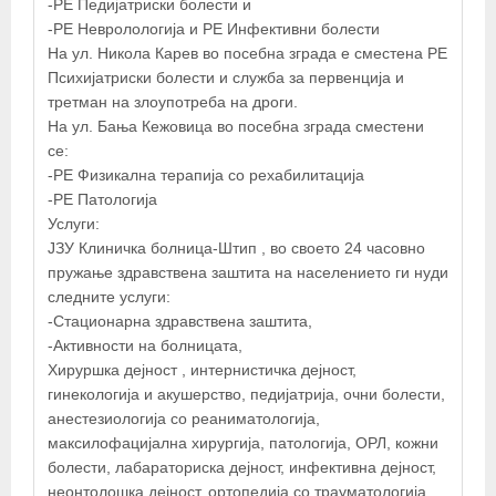
-РЕ Педијатриски болести и
-РЕ Невролологија и РЕ Инфективни болести
На ул. Никола Карев во посебна зграда е сместена РЕ
Психијатриски болести и служба за первенција и
третман на злоупотреба на дроги.
На ул. Бања Кежовица во посебна зграда сместени
се:
-РЕ Физикална терапија со рехабилитација
-РЕ Патологија
Услуги:
ЈЗУ Клиничка болница-Штип , во своето 24 часовно
пружање здравствена заштита на населението ги нуди
следните услуги:
-Стационарна здравствена заштита,
-Активности на болницата,
Хируршка дејност , интернистичка дејност,
гинекологија и акушерство, педијатрија, очни болести,
анестезиологија со реаниматологија,
максилофацијална хирургија, патологија, ОРЛ, кожни
болести, лабараториска дејност, инфективна дејност,
неонтолошка дејност, ортопедија со трауматологија,