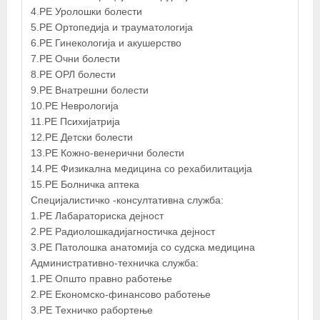
4.РЕ Уролошки болести
5.РЕ Ортопедија и трауматологија
+
6.РЕ Гинекологија и акушерство
−
7.РЕ Очни болести
8.РЕ ОРЛ болести
9.РЕ Внатрешни болести
×
10.РЕ Неврологија
КЛИНИЧКА БОЛНИЦА ШТИП
11.РЕ Психијатрија
12.РЕ Детски болести
13.РЕ Кожно-венерични болести
14.РЕ Физикална медицина со рехабилитација
15.РЕ Болничка аптека
Специјалистичко -консултативна служба:
1.РЕ Лабараториска дејност
2.РЕ Радиолошкадијагностичка дејност
3.РЕ Патолошка анатомија со судска медицина
Административно-техничка служба:
1.РЕ Општо правно работење
2.РЕ Економско-финансово работење
© OpenStreetMap contributors
3.РЕ Техничко рабортење
{loadposition КЛИНИЧКА БОЛНИЦА ШТИП}