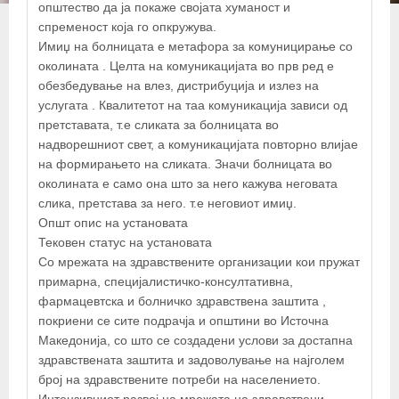
општество да ја покаже својата хуманост и
спременост која го опкружува.
Имиџ на болницата е метафора за комуницирање со
околината . Целта на комуникацијата во прв ред е
обезбедување на влез, дистрибуција и излез на
услугата . Квалитетот на таа комуникација зависи од
претставата, т.е сликата за болницата во
надворешниот свет, а комуникацијата повторно влијае
на формирањето на сликата. Значи болницата во
околината е само она што за него кажува неговата
слика, претстава за него. т.е неговиот имиџ.
Општ опис на установата
Тековен статус на установата
Со мрежата на здравствените организации кои пружат
примарна, специјалиcтичко-консултативна,
фармацевтска и болничко здравствена заштита ,
покриени се сите подрачја и општини во Источна
Македонија, со што се создадени услови за достапна
здравствената заштита и задоволување на најголем
број на здравствените потреби на населението.