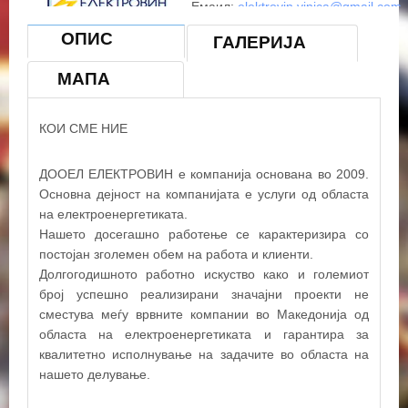
Емаил:
elektrovin.vinica@gmail.com
Веб страница:
www.elektrovin.mk
ОПИС
ГАЛЕРИЈА
Работно време: Пон-Пет-08-1k
МАПА
КОИ СМЕ НИЕ
ДООЕЛ ЕЛЕКТРОВИН е компанија основана во 2009.
Основна дејност на компанијата е услуги од областа
на електроенергетиката.
Нашето досегашно работење се карактеризира со
постојан зголемен обем на работа и клиенти.
Долгогодишното работно искуство како и големиот
број успешно реализирани значајни проекти не
сместува меѓу врвните компании во Македонија од
областа на електроенергетиката и гарантира за
квалитетно исполнување на задачите во областа на
нашето делување.