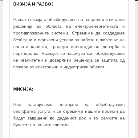
ВИЗИЈА И РАЗВОЈ
Нашата визија е обезбедување на напредни и сигурни
решенија во областа на електроенергетиката и
противпожарните системи. Стремиме да создадеме
безбедни и ефикасни услови за работа и живеење на
нашите клиенти, градејќи долгогодишна доверба и
партнерства. Развојот се насочува кон обезбедување
на квалитетни и доверливи решенија за заштита од
пожари во електрични и индустриски објекти.
+
−
МИСИЈА:
×
ЕЛЕКТРОВИН ДООЕЛ
Ние настојуваме постојано да обезбедуваме
сеопфатна услуга и се стремиме нашите проекти да
бидат завршени во дадениот рок и во рамките на
буџетот на нашите клиенти.