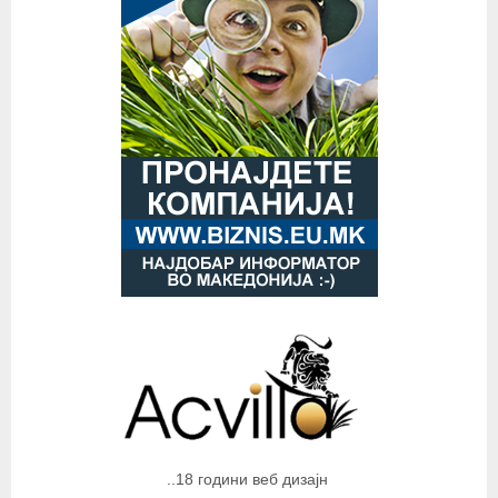
..18 години веб дизајн