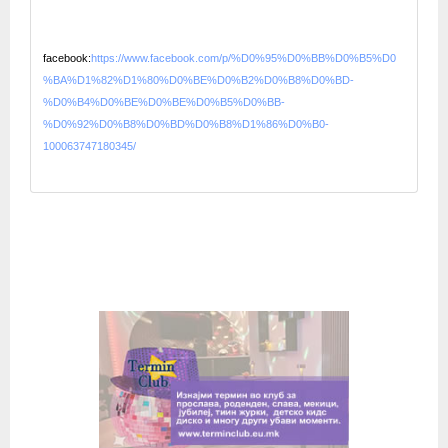
facebook:
https://www.facebook.com/p/%D0%95%D0%BB%D0%B5%D0
%BA%D1%82%D1%80%D0%BE%D0%B2%D0%B8%D0%BD-
%D0%B4%D0%BE%D0%BE%D0%B5%D0%BB-
%D0%92%D0%B8%D0%BD%D0%B8%D1%86%D0%B0-
100063747180345/
© OpenStreetMap contributors