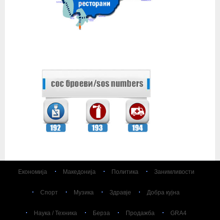
Економија
Македонија
Политика
Занимливости
Спорт
Музика
Здравје
Добра кујна
Наука / Техника
Берза
Продажба
GRA4