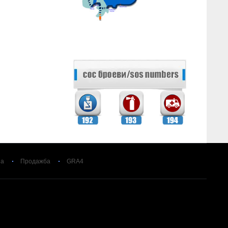
за
Продажба
GRA4