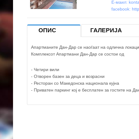
Е-маил:
kont
facebook:
htt
ОПИС
ГАЛЕРИЈА
Апартманите Дан-Дар се наоѓаат на одлична локациј
Комплексот Апартмани Дан-Дар се состои од
- Четири вили
- Отворен базен за деца и возрасни
- Ресторан со Македонска национала кујна
- Приватен паркинг кој е бесплатен за гостите на Да