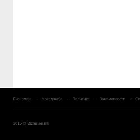
Економија
Македонија
Политика
Занимливости
Сп
2015 @ Biznis.eu.mk