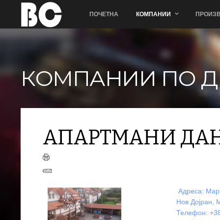
ПОЧЕТНА
КОМПАНИИ
ПРОИЗВ
АПАРТМАНИ ДАН-ДАР
КОМПАНИИ ПО Д
АПАРТМАНИ ДА
+
−
Адреса: Мар
Нов Дојран, 
Телефон: +38