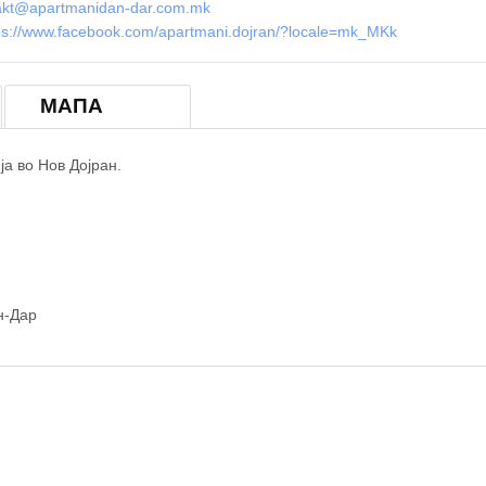
Апартмани Дан-Дар
akt@apartmanidan-dar.com.mk
ps://www.facebook.com/apartmani.dojran/?locale=mk_MK
k
МАПА
а во Нов Дојран.
© OpenStreetM
н-Дар