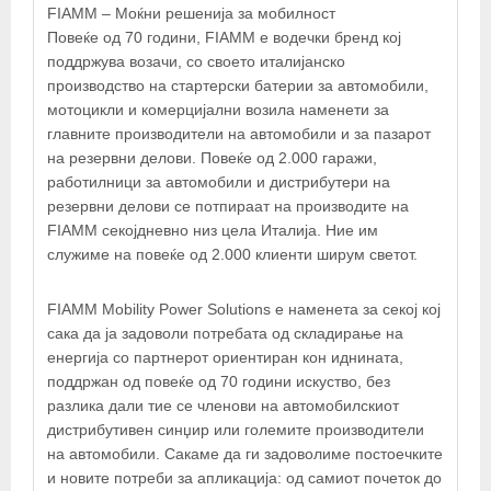
FIAMM – Mоќни решенија за мобилност
Повеќе од 70 години, FIAMM е водечки бренд кој
поддржува возачи, со своето италијанско
производство на стартерски батерии за автомобили,
мотоцикли и комерцијални возила наменети за
ЈУНИОР-АКУМУЛАТОРИ ДОО
главните производители на автомобили и за пазарот
на резервни делови. Повеќе од 2.000 гаражи,
работилници за автомобили и дистрибутери на
резервни делови се потпираат на производите на
FIAMM секојдневно низ цела Италија. Ние им
служиме на повеќе од 2.000 клиенти ширум светот.
FIAMM Mobility Power Solutions е наменета за секој кој
сака да ја задоволи потребата од складирање на
енергија со партнерот ориентиран кон иднината,
поддржан од повеќе од 70 години искуство, без
разлика дали тие се членови на автомобилскиот
дистрибутивен синџир или големите производители
на автомобили. Сакаме да ги задоволиме постоечките
и новите потреби за апликација: од самиот почеток до