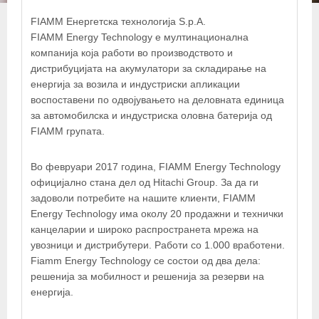
FIAMM Енергетска технологија S.p.A.
FIAMM Energy Technology е мултинационална
компанија која работи во производството и
дистрибуцијата на акумулатори за складирање на
енергија за возила и индустриски апликации
воспоставени по одвојувањето на деловната единица
за автомобилска и индустриска оловна батерија од
FIAMM групата.
Во февруари 2017 година, FIAMM Energy Technology
официјално стана дел од Hitachi Group. За да ги
задоволи потребите на нашите клиенти, FIAMM
Energy Technology има околу 20 продажни и технички
канцеларии и широко распространета мрежа на
увозници и дистрибутери. Работи со 1.000 вработени.
Fiamm Energy Technology се состои од два дела:
решенија за мобилност и решенија за резерви на
енергија.