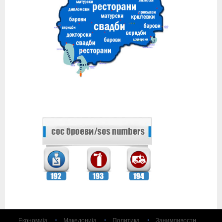
Економија
Македонија
Политика
Занимливости