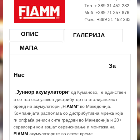
Тел: + 389 31 452 282
Моб: +389 71 357 876
Факс: +389 31 452 283
Е-маил:
stefanjosev@junio
ОПИС
ГАЛЕРИЈА
МАПА
За
Нас
Јуниор акумулатори
„
“ од Куманово, е единствен
и со тоа екслузивен дистрибутер на италијанскиот
бренд на акумулатори „
FIAMM
“ во Македонија.
Компанијата располага со дистрибутивна мрежа која
ги опфаќа речиси сите градови во Македонија и 20+
сервисери кои вршат сервисирање и монтажа на
FIAMM
акумулаторите во секоe време.