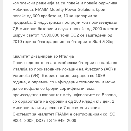
комплексни решенија за се повеќе и повеќе одржлива
мобилност. FIAMM Mobility Power Solutions брои
повеќе од 600 вработени, 10 канцеларии за
продажба, 2 индустриски постројки кои произведуваат
7,5 милиони батерии и служат повеќе од 2000 клиенти
ширум светот. 4.900.000 тони CO2 се заштедени од
2010 година благодарение на батериите Start & Stop.
Квалитет дизајниран во Италија
Производството на автомобилски батерии се наоѓа во
Италија во производните локации на Avezzano (AQ) и
Veronella (VR). Вториот погон, изграден во 1999
година, е опремен со најмодерни технологии и може
да се пофали со бројни сертификати: има
+
производствен капацитет меѓу највисоките во Европа,
со обработката на суровини од 280 илјади кг / ден, 2
−
милиони плочки дневно и 7 посветени линии.
Системот за квалитет FIAMM е сертифициран со ISO
×
9001: 2008, ISO / TS 16949: 2009.
ЈУНИОР-АКУМУЛАТОРИ ДОО