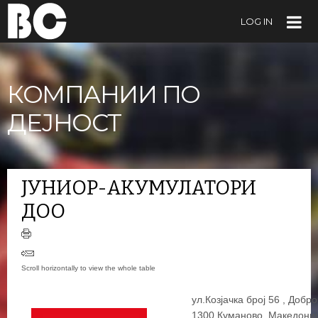
LOG IN
КОМПАНИИ ПО
ДЕЈНОСТ
ЈУНИОР-АКУМУЛАТОРИ
ДОО
ул.Козјачка број 56 , Добр
1300 Куманово, Македониј