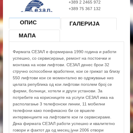
+389 2 2465 972
+389 75 367 132
Е-Маил:
sezal@sezal.com.mk
ОПИС
Работно време:
ГАЛЕРИЈА
Пон - Пет од 07:30 до 15:30
МАПА
+
−
Фирмата СЕЗАЛ е формирана 1990 година и работи
успешно, со сервисирање, ремонт на постоечки и
монтажа на нови лифтови. СЕЗАЛ денес брои 32
×
стручно оспособени вработени, кои се грижат за близу
Сезал
550 лифтови кои се моментално во одржување низ
целата република од кои лифтови поголем број се
фирми, болници, хотели и други установи. За
потребите на корисниците на услуги СЕЗАЛ има на
располагање 3 телефонски линии, 11 мобилни
телефони како поефикасно би се вршеле
интервенциите на лифтовите кои ги сервисираме.
Дека фирмата СЕЗАЛ работи успешно и квалитетно
говори и фактот да од месец јуни 2006 отвори