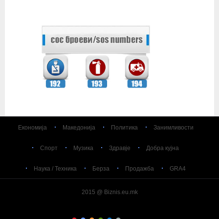
Економија
Македонија
Политика
Занимливости
Спорт
Музика
Здравје
Добра кујна
Наука / Техника
Берза
Продажба
GRA4
2015 @ Biznis.eu.mk