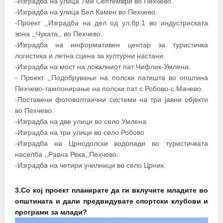
-Изградба на улица 7ми Септември во Пехчево.
-Изградба на улица Бел Камен во Пехчево.
-Проект ,,Изградба на дел од ул,бр.1 во индустриската
зона ,,Чуката,, во Пехчево.
-Изградба на информативен центар за туристичка
логистика и летна сцена за културни настани.
-Изградба на мост на локалниот пат Чифлик-Умлена.
- Проект ,,Подобрување на полски патишта во општина
Пехчево-тампонирање на полски пат с.Робово-с.Мачево.
-Поставени фотоволтаични системи на три јавни објекти
во Пехчево.
-Изградба на две улици во село Умлена
-Изградба на три улици во село Робово
-Изградба на Црнодолски водопади во туристичката
населба ,,Равна Река,,Пехчево.
-Изградба на четири училници во село Црник.
3.Со кој проект планирате да ги вклучите младите во
општината и дали предвидувате спортски клубови и
програми за млади?