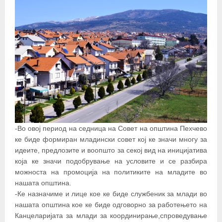
-Во овој период на седница на Совет на општина Пехчево
ке биде формиран младински совет кој ке значи многу за
идеите, предлозите и воопшто за секој вид на иницијатива
која ке значи подобрување на условите и се разбира
можноста на промоција на политиките на младите во
нашата општина.
-Ке назначиме и лице кое ке биде службеник за млади во
нашата општина кое ке биде одговорно за работењето на
Канцеларијата за млади за координирање,спроведување