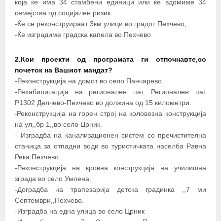
која ќе има 34 стамбени единици или ќе вдомиме 34
семејства од социјален ризик.
-Ќе се реконструираат 3км улици во градот Пехчево,
-Ќе изградиме градска капела во Пехчево
2.Кои проекти од програмата ги отпочнавте,со
почеток на Вашиот мандат?
-Реконструкција на домот во село Панчарево.
-Рехабилитација на регионален пат. Регионален пат
Р1302 Делчево-Пехчево во должина од 15 километри.
Реконструкција на горен строј на коловозна конструкција
-
на ул,,бр 1,,во село Црник.
- Изградба на канализационен систем со пречистителна
станица за отпадни води во туристичката населба Равна
Река Пехчево.
-Реконструкција на кровна конструкција на училишна
зграда во село Умлена.
-Доградба на трапезарија детска градинка ,,7 ми
Септември,,Пехчево.
-Изградба на една улица во село Црник