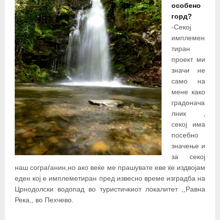
особено
горд?
-Секој
имплемен
тиран
проект ми
значи не
само на
мене како
градонача
лник ,
секој има
посебно
значење и
за секој
наш сограѓанин,но ако веќе ме прашувате еве ќе издвојам
еден кој е имплеметиран пред извесно време изградба на
Црнодолски водопад во туристичкиот локалитет ,,Равна
Река,, во Пехчево.