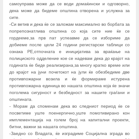
самоуправа може да се води домаќински и одговорно,
дека може да бидеме општина отворена и услужна за
сите.
-Си ветив и дека ќе се заложам максимално во борбата за
попрепознатлива општина со која сите ние ќе се
гордееме,за прв пат успеавме да се избориме да
добиеме после цели 24 години регистарски таблици со
ознака РЕ,отпочната е иницијатива за враќање на
полициското одделение кое се надевам дека до крајот на
годината ќе биде реализирана,за многу кратко време или
до крајот на јуни почетокот на јули ќе обезбедиме две
противпожарни возила и ќе формираме истурена
противпожарна единица во нашата општина која ќе значи
поголема сигурност и безбедност за нашите граѓани и
општината.
- Морам да споменам дека во следниот период ќе се
посветиме уште поенергично,уште помотивирано кон
имплементација на голем број на капитални проекти,
битни, важни за нашата општина.
-Заедно со Владата, ќе изградиме Социјална зграда во