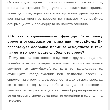
Особено драг проект поради огромната посетеност од
страна на огромен број туристи и позитивните критики
може да го издвојам како еден од моите драги проекти
кои значат многу за развојот на туризмот и се разбира
афирмацијата и промоцијата на нашата општина.
7.Вашата градоначалничка функција бара многу
време и откажување од приватниот живот.Колку Ви
преостанува слободно време за семејството и како
најчесто го поминувате слободното време?
-Токму така за што повекето од моите другари,пријатели
можеби и ќе ми замерат затоа што се помалку имаме
можност за дружба,меѓутоа кога се кандидарав за
функцијата градоначалник бев потполно свесен и
спремен за огромната одговорност и фактот дека мора да
се откажете од многу работи за да се посветите
максимално во реализација на голем број на проекти кои
се од огромно значење за нашите сограѓани и за општина
Пехчево.