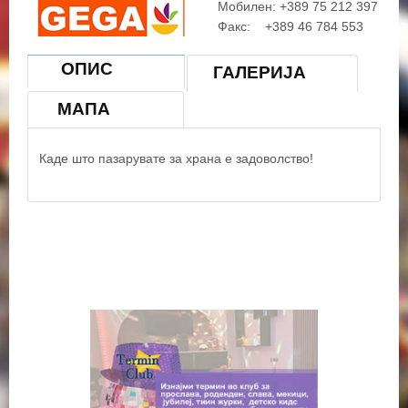
Мобилен: +389 75 212 397
Факс: +389 46 784 553
Е-маил:
gega_xx@hotmail.com
ОПИС
ГАЛЕРИЈА
Работно време:
МАПА
Пон - Саб од 08:00 до 16:00
Каде што пазарувате за храна е задоволство!
© OpenStreetMap contributors