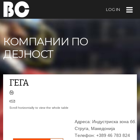
LOG IN
КОМПАНИИ ПО
ДЕЈНОСТ
+
ГЕГА
−
×
Супермаркет Гега
Aдреса: Индустриска зона бб. 
Струга, Македонија
Tелефон: +389 46 783 824