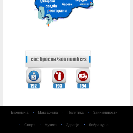
Економија
Македонија
Политика
Занимливости
Спорт
Музика
Здравје
Добра кујна