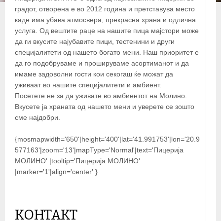
градот, отворена е во 2012 година и претставува место
каде има убава атмосвера, прекрасна храна и одлична
услуга. Од вештите раце на нашите пица мајстори може
да ги вкусите најубавите пици, тестенини и други
специјалитети од нашето богато мени. Наш приоритет е
да го подобруваме и прошируваме асортиманот и да
имаме задоволни гости кои секогаш ќе можат да
уживаат во нашите специјалитети и амбиент.
Посетете не за да уживате во амбиентот на Молино.
Вкусете ја храната од нашето мени и уверете се зошто
сме најдобри.
{mosmapwidth='650'|height='400'|lat='41.991753'|lon='20.9
577163'|zoom='13'|mapType='Normal'|text='Пицерија
МОЛИНО' |tooltip='Пицерија МОЛИНО'
|marker='1'|align='center' }
КОНТАКТ