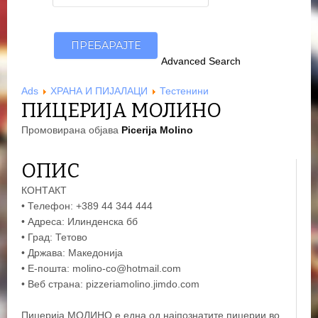
Advanced Search
Ads
ХРАНА И ПИЈАЛАЦИ
Тестенини
ПИЦЕРИЈА МОЛИНО
Промовирана објава
Picerija Molino
ОПИС
КОНТАКТ
• Телефон: +389 44 344 444
• Адреса: Илинденска бб
• Град: Тетово
• Држава: Македонија
• Е-пошта: molino-co@hotmail.com
• Веб страна: pizzeriamolino.jimdo.com
Пицерија МОЛИНО е една од најпознатите пицерии во