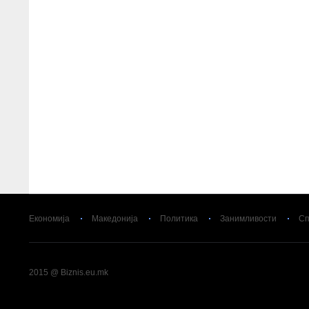
Економија
Македонија
Политика
Занимливости
Сп
2015 @ Biznis.eu.mk