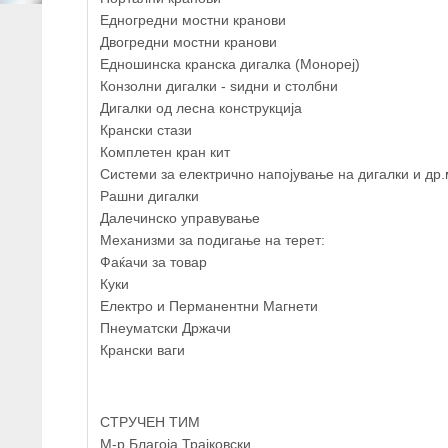
Едногредни мостни кранови
Двогредни мостни кранови
Едношинска кранска дигалка (Монореј)
Конзолни дигалки - ѕидни и столбни
Дигалки од лесна конструкција
Крански стази
Комплетен кран кит
Системи за електрично напојување на дигалки и др
+
Рашни дигалки
−
Далечинско управување
Механизми за подигање на терет:
Фаќачи за товар
Куки
Електро и Перманентни Магнети
Пнеуматски Држачи
Крански ваги
СТРУЧЕН ТИМ
М-р Благоја Трајковски