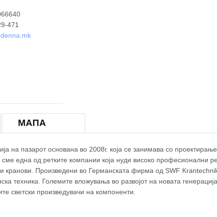
066640
29-471
indenna.mk
МАПА
на пазарот основана во 2008г. која се занимава со проектирање
е сме една од ретките компании која нуди високо професионални р
ни кранови. Произведени во Германската фирма од SWF Krantechni
нска техника. Големите вложувања во развојот на новата генерација
ите светски произведувачи на компоненти.