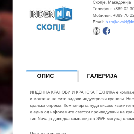
Скопје, Македонија
Телефон: +389 02 3
Мобилен: +389 70 2
Email:
b.trajkovski@
ОПИС
ГАЛЕРИЈА
ИНДЕННА КРАНОВИ И КРАНСКА ТЕХНИКА е компанија 
и монтажа на сите видови индустриски кранови. Ни
кранска опрема. Компанијата нуди високо квалитет
е една од најголемите светски проиведувачи на кра
ИНДЕННА
тип Nova ја доведоа компанијата SWF меѓунајголем
Портални кранови