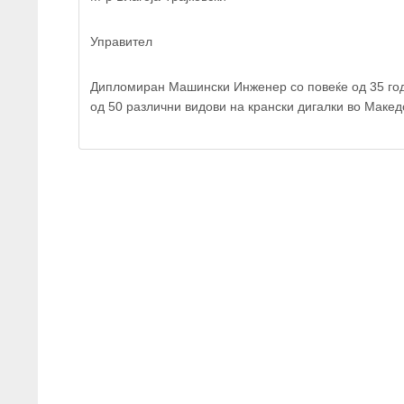
Управител
Дипломиран Машински Инженер со повеќе од 35 годи
од 50 различни видови на крански дигалки во Макед