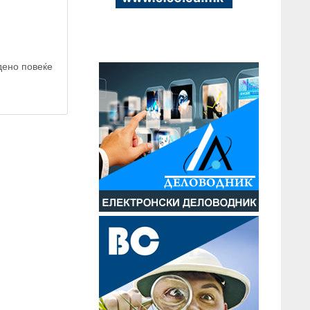
дено повеќе
ap contributors