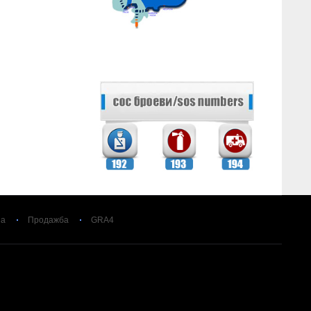
за
Продажба
GRA4