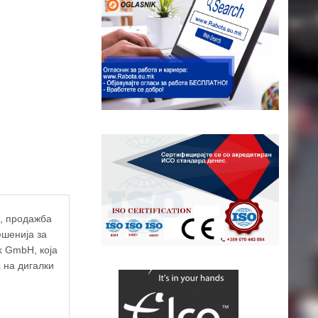
, продажба
ешенија за
k GmbH, која
 на дигалки