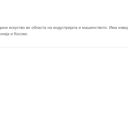
ни искуство во областа на индустријата и машинството. Има изве
© OpenStreetM
онија и Косово.