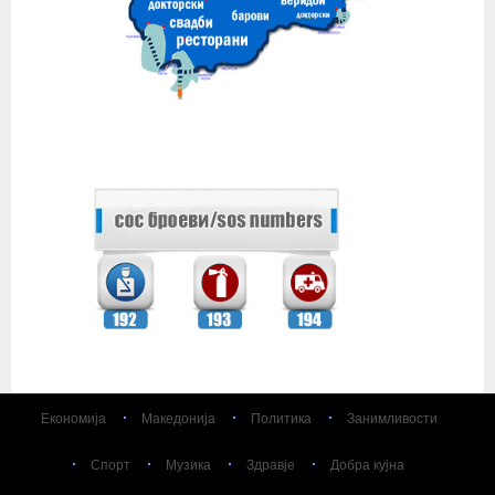
Економија
Македонија
Политика
Занимливости
Спорт
Музика
Здравје
Добра кујна