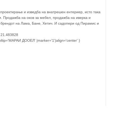
 проектирање и изведба на внатрешен ентериер, исто така
. Продажба на оков за мебел, продажба на иверка и
од брендот на Лама, Бане, Хетич. И садопери од Пирамис и
' 21.483828
tip='МАРАИ ДООЕЛ' |marker='1'|align='center' }