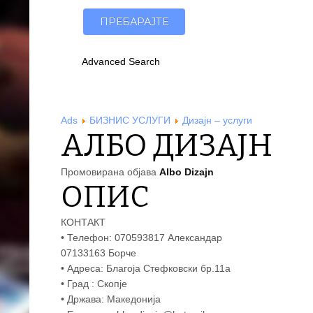
Advanced Search
Ads
БИЗНИС УСЛУГИ
Дизајн – услуги
АЛБО ДИЗАЈН
Промовирана објава
Albo Dizajn
ОПИС
КОНТАКТ
• Телефон: 070593817 Александар
07133163 Борче
• Адреса: Благоја Стефковски бр.11а
• Град : Скопје
• Држава: Македонија