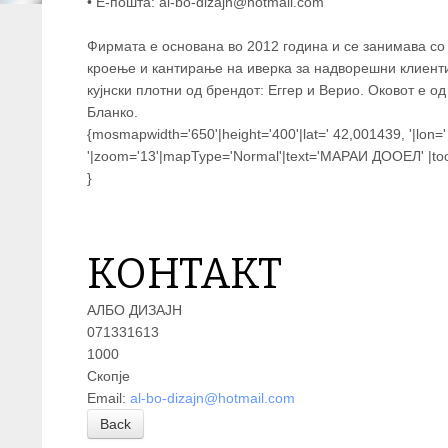
• Е-пошта: al-bo-dizajn@hotmail.com
Фирмата е основана во 2012 година и се занимава со
кроење и кантирање на иверка за надворешни клиенти
кујнски плотни од брендот: Еггер и Верио. Оковот е 
Бланко.
{mosmapwidth='650'|height='400'|lat=' 42,001439, '|lon=
'|zoom='13'|mapType='Normal'|text='МАРАИ ДООЕЛ' |tool
}
КОНТАКТ
АЛБО ДИЗАЈН
071331613
1000
Скопје
Email:
al-bo-dizajn@hotmail.com
Back